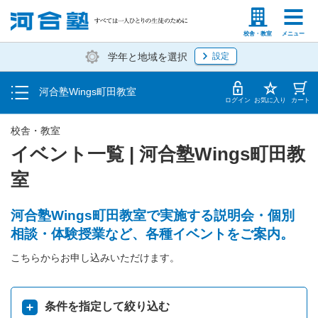
トップ
塾生の方
高等学校の先生
校舎・教室
メニュー
学年と地域を選択
設定
イベント一覧
河合塾Wings町田教室
地図・アクセス
ログイン
お気に入り
カート
校舎・教室
イベント一覧 | 河合塾Wings町田教
室
河合塾Wings町田教室で実施する説明会・個別
相談・体験授業など、各種イベントをご案内。
こちらからお申し込みいただけます。
条件を指定して絞り込む