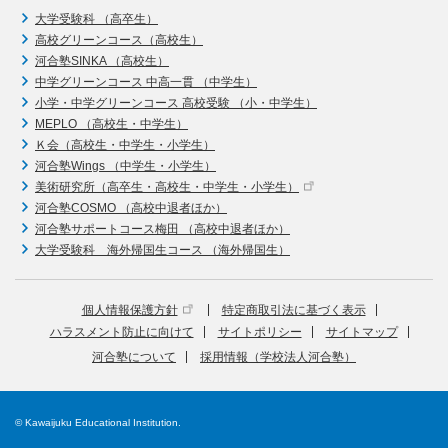
大学受験科 （高卒生）
高校グリーンコース（高校生）
河合塾SINKA （高校生）
中学グリーンコース 中高一貫 （中学生）
小学・中学グリーンコース 高校受験 （小・中学生）
MEPLO （高校生・中学生）
Ｋ会（高校生・中学生・小学生）
河合塾Wings （中学生・小学生）
美術研究所（高卒生・高校生・中学生・小学生）
河合塾COSMO （高校中退者ほか）
河合塾サポートコース梅田 （高校中退者ほか）
大学受験科 海外帰国生コース （海外帰国生）
個人情報保護方針
特定商取引法に基づく表示
ハラスメント防止に向けて
サイトポリシー
サイトマップ
河合塾について
採用情報（学校法人河合塾）
© Kawaijuku Educational Institution.