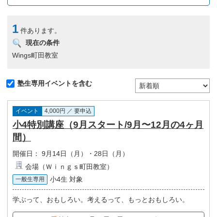
1
件あります。
現在の条件
Wings町田教室
塾生専用イベントを含む
イベント
4,000円 ／ 要申込
小4特別講座（9月スタート/9月〜12月の4ヶ月
間）
開催日：
9月14日（月）・28日（月）
会場（Ｗｉｎｇｓ町田教室）
小4生 対象
一般生専用
学ぶって、おもしろい。考えるって、もっとおもしろい。