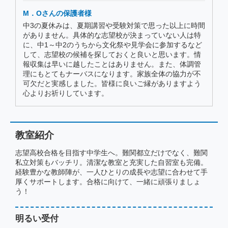
M．Oさんの保護者様
中3の夏休みは、夏期講習や受験対策で思った以上に時間
がありません。具体的な志望校が決まっていない人は特
に、中1～中2のうちから文化祭や見学会に参加するなど
して、志望校の候補を探しておくと良いと思います。情
報収集は早いに越したことはありません。また、体調管
理にもとてもナーバスになります。家族全体の協力が不
可欠だと実感しました。皆様に良いご縁がありますよう
心よりお祈りしています。
教室紹介
志望高校合格を目指す中学生へ。難関都立だけでなく、難関
私立対策もバッチリ。清潔な教室と充実した自習室も完備。
経験豊かな教師陣が、一人ひとりの成長や志望に合わせて手
厚くサポートします。合格に向けて、一緒に頑張りましょ
う！
明るい受付