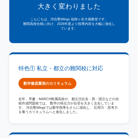
大きく変わりました
こんにちは、河合塾Wings 祖師ヶ谷大蔵教室です。
難関高校合格に向け、2026年度より指導内容を大幅に強化し
ています。
特色① 私立・都立の難関校に対応
数学徹底重視のカリキュラム
近年、早慶・MARCH附属高校や、都立日比谷・西・国立などの自
校作成問題校では、 数学の得点力が合否を大きく左右していま
す。 河合塾Wingsでは
数学指導をさらに強化
し、 応用力・思考力
を養うカリキュラムへと進化しました。