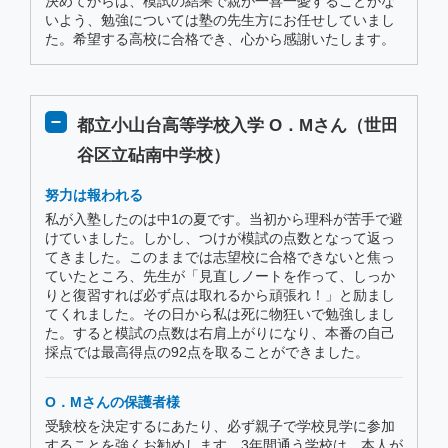
決めてからは、模試の結果で親が一喜一憂することがな
いよう、勉強については塾の先生方にお任せしていまし
た。希望する高校に合格でき、心から感謝いたします。
都立小山台高等学校入学 O．Mさん（世田
谷区立砧南中学校）
努力は報われる
私が入塾したのは中1の夏です。当初から理科が苦手で避
けていました。しかし、つけが模試の点数となって返っ
てきました。このままでは志望校に合格できないと焦っ
ていたところ、先生が「見直しノートを作って、しっか
りと復習すれば必ず点は取れるから頑張れ！」と励まし
てくれました。その日から私は死に物狂いで勉強しまし
た。すると模試の点数は右肩上がりになり、本番の自己
採点では最高得点の92点を取ることができました。
O．Mさんの保護者様
受験校を決定するにあたり、必ず親子で学校見学に参加
することを強くお勧めします。3年間通う学校は、本人が