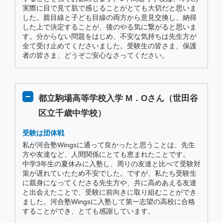
実際に目で見て肌で感じることがとても大切だと思いま
した。親目線と子ども目線の両方から意見交換し、納得
した上で決定することが、後のやる気に繋がると思いま
す。分からない問題をはじめ、不安な気持ちは先生方が
全て受け止めてくださいました。受験生の皆さま、保護
者の皆さま、どうぞご安心なさってください。
都立駒場高等学校入学 M．Oさん（世田谷
区立千歳中学校）
受験は団体戦
私が河合塾Wingsに通って良かったと思うことは、先生
方や友達など、人間関係にとても恵まれたことです。
中学3年生の夏休みに入塾し、周りの友達と比べて受験対
策が遅れていたため不安でした。ですが、私たち受験生
に親身になってくださる先生方や、共に高めあえる友達
と出会えたことで、受験に前向きに取り組むことができ
ました。河合塾Wingsに入塾して第一志望の高校に合格
することができ、とても感謝しています。