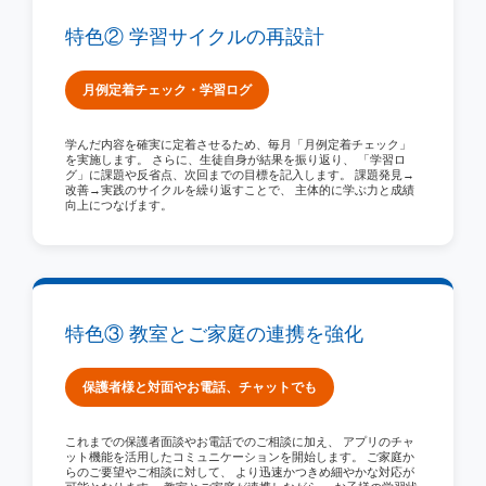
特色② 学習サイクルの再設計
月例定着チェック・学習ログ
学んだ内容を確実に定着させるため、毎月「月例定着チェック」
を実施します。 さらに、生徒自身が結果を振り返り、 「学習ロ
グ」に課題や反省点、次回までの目標を記入します。
課題発見→
改善→実践
のサイクルを繰り返すことで、 主体的に学ぶ力と成績
向上につなげます。
特色③ 教室とご家庭の連携を強化
保護者様と対面やお電話、チャットでも
これまでの保護者面談やお電話でのご相談に加え、 アプリのチャ
ット機能を活用したコミュニケーションを開始します。 ご家庭か
らのご要望やご相談に対して、
より迅速かつきめ細やかな対応
が