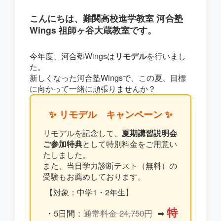
こんにちは、難関高校進学教室 河合塾
Wings 祖師ヶ谷大蔵教室です。
今年度、河合塾Wingsは
リモデル
を行いまし
た。
新しくなった河合塾Wingsで、この夏、目標
に向かって一緒に頑張りませんか？
✨ リモデル キャンペーン ✨
リモデルを記念して、
夏期講習説明会
ご参加特典
として特別料金をご用意い
たしました。
また、当日
学力診断テスト（無料）
の
受験もお薦めしております。
【対象：中学1・2年生】
特
・5日間：
通常料金 24,750円
➡