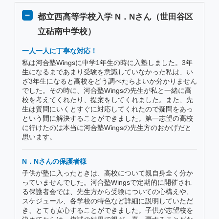
都立西高等学校入学 N．Nさん（世田谷区
立砧南中学校）
一人一人に丁寧な対応！
私は河合塾Wingsに中学1年生の時に入塾しました。3年
生になるまであまり受験を意識していなかった私は、い
ざ3年生になると高校をどう調べたらよいか分かりません
でした。その時に、河合塾Wingsの先生が私と一緒に高
校を考えてくれたり、提案をしてくれました。また、先
生は質問にいくとすぐに対応してくれたので疑問をあっ
という間に解決することができました。第一志望の高校
に行けたのは本当に河合塾Wingsの先生方のおかげだと
思います。
N．Nさんの保護者様
子供が塾に入ったときは、高校について親自身全く分か
っていませんでした。河合塾Wingsで定期的に開催され
る保護者会では、先生方から受験についての心構えや、
スケジュール、各学校の特色など詳細に説明していただ
き、とても安心することができました。子供が志望校を