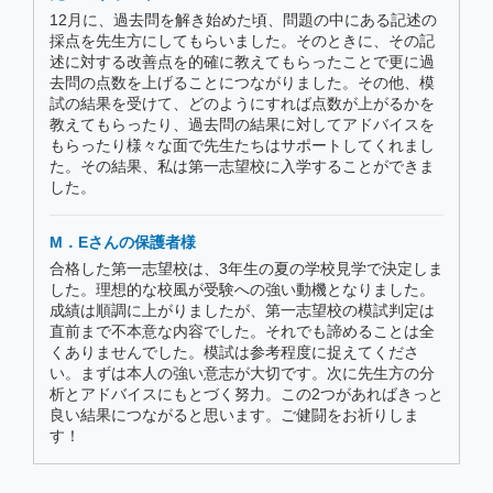
12月に、過去問を解き始めた頃、問題の中にある記述の
採点を先生方にしてもらいました。そのときに、その記
述に対する改善点を的確に教えてもらったことで更に過
去問の点数を上げることにつながりました。その他、模
試の結果を受けて、どのようにすれば点数が上がるかを
教えてもらったり、過去問の結果に対してアドバイスを
もらったり様々な面で先生たちはサポートしてくれまし
た。その結果、私は第一志望校に入学することができま
した。
M．Eさんの保護者様
合格した第一志望校は、3年生の夏の学校見学で決定しま
した。理想的な校風が受験への強い動機となりました。
成績は順調に上がりましたが、第一志望校の模試判定は
直前まで不本意な内容でした。それでも諦めることは全
くありませんでした。模試は参考程度に捉えてくださ
い。まずは本人の強い意志が大切です。次に先生方の分
析とアドバイスにもとづく努力。この2つがあればきっと
良い結果につながると思います。ご健闘をお祈りしま
す！