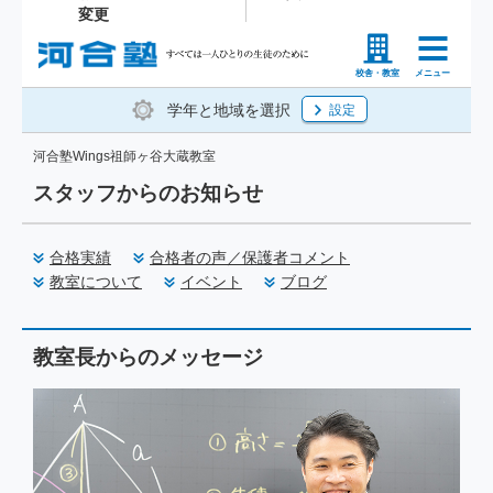
変更
塾生の方
高等学校の先生
校舎・教室
メニュー
学年と地域を選択
設定
河合塾Wings祖師ヶ谷大蔵教室
スタッフからのお知らせ
合格実績
合格者の声／保護者コメント
教室について
イベント
ブログ
教室長からのメッセージ