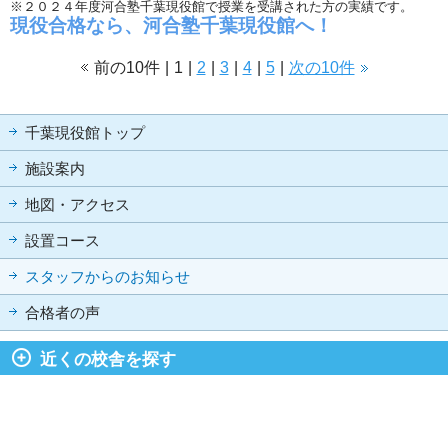
※２０２４年度河合塾千葉現役館で授業を受講された方の実績です。
現役合格なら、河合塾千葉現役館へ！
前の10件
|
1
|
2
|
3
|
4
|
5
|
次の10件
千葉現役館トップ
施設案内
地図・アクセス
設置コース
スタッフからのお知らせ
合格者の声
近くの校舎を探す