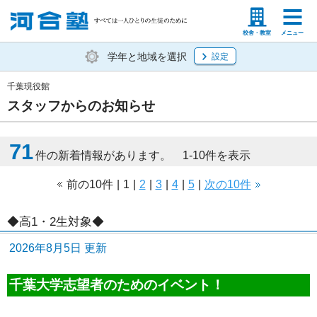
塾生の方
高等学校の先生
校舎・教室
メニュー
学年と地域を選択
設定
千葉現役館
スタッフからのお知らせ
71
件の新着情報があります。 1-10件を表示
前の10件
|
1
|
2
|
3
|
4
|
5
|
次の10件
◆高1・2生対象◆
2026年8月5日 更新
千葉大学志望者のためのイベント！