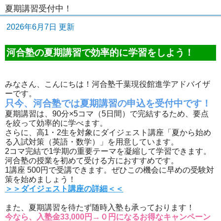
夏期講習受付中！
2026年6月7日 更新
河合塾の夏期講習で効率的に学習をしよう！
みなさん、こんにちは！河合塾千葉現役館進学アドバイザ
ーです。
只今、河合塾では夏期講習の申込を受付中です！
夏期講習は、90分×5コマ（5日間）で完結するため、要点
を絞って効率的に学べます。
さらに、高1・2生を対象にダイジェスト講座「夏から始め
る入試対策（英語・数学）」を用意しています。
2コマ完結で1学期の重要テーマを凝縮して学習できます。
河合塾の授業を初めて受ける方におすすめです。
1講座 500円で受講できます。ぜひこの機会に早めの受験対
策を始めましょう！
＞＞ダイジェスト講座の詳細＜＜
また、夏期講習を待たず随時入塾も承っております！
今なら、入塾金33,000円→０円になるお得なキャンペーン