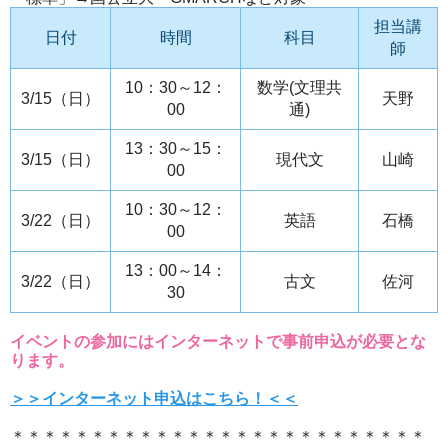
担当講
日付
時間
科目
師
10：30～12：
数学(文理共
3/15（日）
天野
00
通)
13：30～15：
3/15（日）
現代文
山崎
00
10：30～12：
3/22（日）
英語
石橋
00
13：00～14：
3/22（日）
古文
佐河
30
イベントの参加にはインターネットで事前申込が必要とな
ります。
＞＞インターネット申込はこちら！＜＜
＊＊＊＊＊＊＊＊＊＊＊＊＊＊＊＊＊＊＊＊＊＊＊＊＊＊