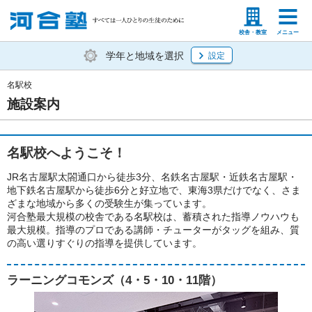
塾生の方
高等学校の先生
校舎・教室
メニュー
学年と地域を選択
設定
名駅校
施設案内
名駅校へようこそ！
JR名古屋駅太閤通口から徒歩3分、名鉄名古屋駅・近鉄名古屋駅・
地下鉄名古屋駅から徒歩6分と好立地で、東海3県だけでなく、さま
ざまな地域から多くの受験生が集っています。
河合塾最大規模の校舎である名駅校は、蓄積された指導ノウハウも
最大規模。指導のプロである講師・チューターがタッグを組み、質
の高い選りすぐりの指導を提供しています。
ラーニングコモンズ（4・5・10・11階）