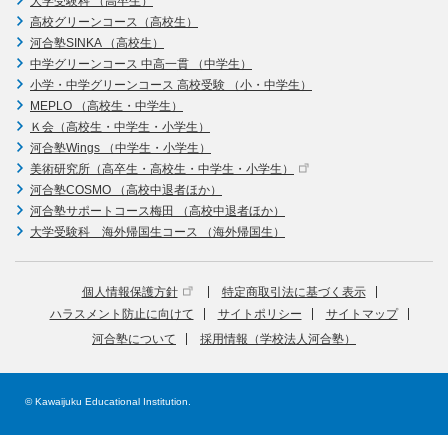
大学受験科 （高卒生）
高校グリーンコース（高校生）
河合塾SINKA （高校生）
中学グリーンコース 中高一貫 （中学生）
小学・中学グリーンコース 高校受験 （小・中学生）
MEPLO （高校生・中学生）
Ｋ会（高校生・中学生・小学生）
河合塾Wings （中学生・小学生）
美術研究所（高卒生・高校生・中学生・小学生）
河合塾COSMO （高校中退者ほか）
河合塾サポートコース梅田 （高校中退者ほか）
大学受験科 海外帰国生コース （海外帰国生）
個人情報保護方針
特定商取引法に基づく表示
ハラスメント防止に向けて
サイトポリシー
サイトマップ
河合塾について
採用情報（学校法人河合塾）
© Kawaijuku Educational Institution.