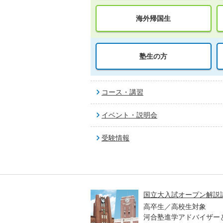
海外帰国生
塾生の方
コース・講習
イベント・説明会
受験情報
高一貫校 中学生テスト
国立大入試オープン解説
貫校の中3生対象
高卒生／高校生対象
模のテストを受験して、
河合塾進学アドバイザー