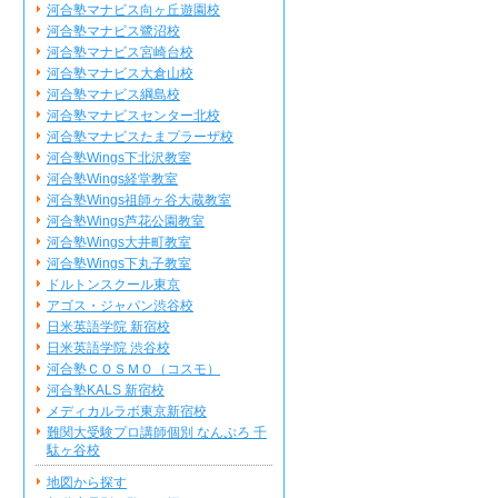
河合塾マナビス向ヶ丘遊園校
河合塾マナビス鷺沼校
河合塾マナビス宮崎台校
河合塾マナビス大倉山校
河合塾マナビス綱島校
河合塾マナビスセンター北校
河合塾マナビスたまプラーザ校
河合塾Wings下北沢教室
河合塾Wings経堂教室
河合塾Wings祖師ヶ谷大蔵教室
河合塾Wings芦花公園教室
河合塾Wings大井町教室
河合塾Wings下丸子教室
ドルトンスクール東京
アゴス・ジャパン渋谷校
日米英語学院 新宿校
日米英語学院 渋谷校
河合塾ＣＯＳＭＯ（コスモ）
河合塾KALS 新宿校
メディカルラボ東京新宿校
難関大受験プロ講師個別 なんぷろ 千
駄ヶ谷校
地図から探す