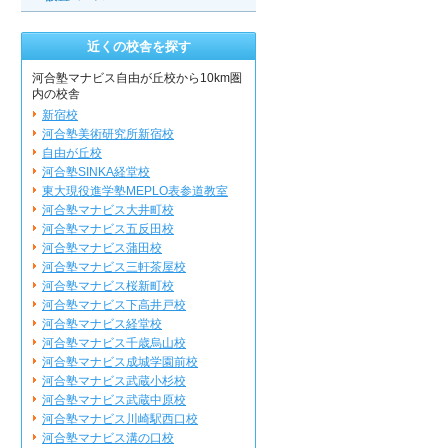
近くの校舎を探す
河合塾マナビス自由が丘校から10km圏
内の校舎
新宿校
河合塾美術研究所新宿校
自由が丘校
河合塾SINKA経堂校
東大現役進学塾MEPLO表参道教室
河合塾マナビス大井町校
河合塾マナビス五反田校
河合塾マナビス蒲田校
河合塾マナビス三軒茶屋校
河合塾マナビス桜新町校
河合塾マナビス下高井戸校
河合塾マナビス経堂校
河合塾マナビス千歳烏山校
河合塾マナビス成城学園前校
河合塾マナビス武蔵小杉校
河合塾マナビス武蔵中原校
河合塾マナビス川崎駅西口校
河合塾マナビス溝の口校