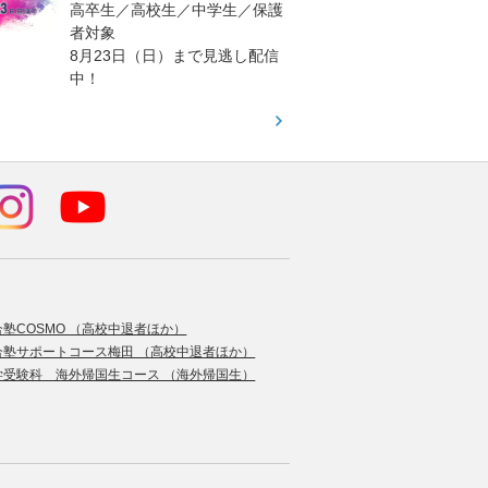
高卒生／高校生／中学生／保護
「栄冠
者対象
報が満
8月23日（日）まで見逃し配信
題集を
中！
す！
合塾COSMO （高校中退者ほか）
合塾サポートコース梅田 （高校中退者ほか）
学受験科 海外帰国生コース （海外帰国生）