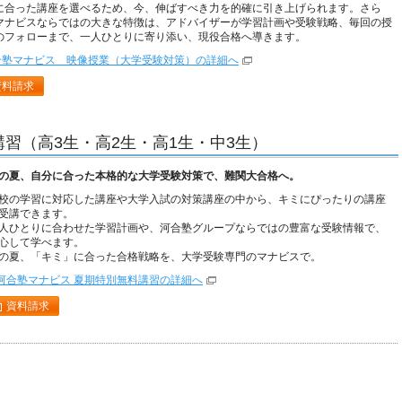
に合った講座を選べるため、今、伸ばすべき力を的確に引き上げられます。さら
マナビスならではの大きな特徴は、アドバイザーが学習計画や受験戦略、毎回の授
のフォローまで、一人ひとりに寄り添い、現役合格へ導きます。
合塾マナビス 映像授業（大学受験対策）の詳細へ
資料請求
習（高3生・高2生・高1生・中3生）
の夏、自分に合った本格的な大学受験対策で、難関大合格へ。
校の学習に対応した講座や大学入試の対策講座の中から、キミにぴったりの講座
受講できます。
人ひとりに合わせた学習計画や、河合塾グループならではの豊富な受験情報で、
心して学べます。
の夏、「キミ」に合った合格戦略を、大学受験専門のマナビスで。
河合塾マナビス 夏期特別無料講習の詳細へ
資料請求