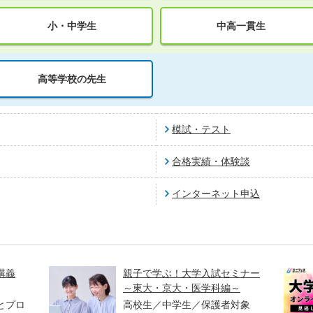
小・中学生
中高一貫生
高等学校の先生
模試・テスト
合格実績・体験談
インターネット申込
講義
親子で学ぶ！大学入試セミナー
～東大・京大・医学科編～
とプロ
高校生／中学生／保護者対象