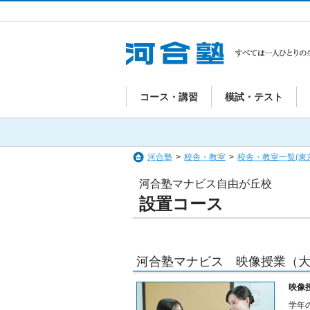
コース・講習
模試・テスト
河合塾
>
校舎・教室
>
校舎・教室一覧(東
河合塾マナビス自由が丘校
設置コース
河合塾マナビス 映像授業（大
映像
学年