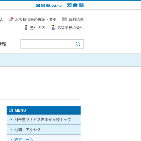
込
お客様情報の確認・変更
資料請求
塾生の方
高等学校の先生
情報
MENU
河合塾マナビス自由が丘校トップ
地図・アクセス
設置コース