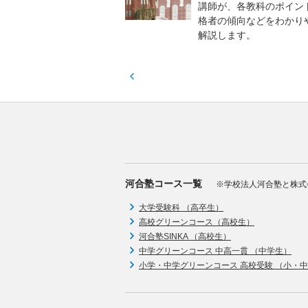
実力と伸ばすべき力を知
講師が、各教科のポイン
格者の傾向などをわかり
解説します。
河合塾コース一覧
※学校法人河合塾と株式
大学受験科 （高卒生）
高校グリーンコース（高校生）
河合塾SINKA （高校生）
中学グリーンコース 中高一貫 （中学生）
小学・中学グリーンコース 高校受験 （小・