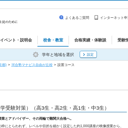
よくあるご質問
インターネット申
イベント・説明会
校舎・教室
合格実績・体験談
受験
学年と地域を選択
設定
京都)
>
河合塾マナビス自由が丘校
>
設置コース
学受験対策）（高3生・高2生・高1生・中3生）
授業とアドバイザー、その両輪で難関大合格へ。
の枠にとらわれず、レベルや目的を細かく設定した約1,000講座の映像授業から、