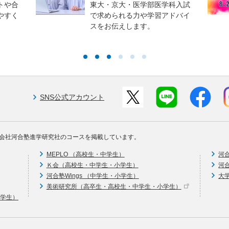
トや合
東大・京大・医学部医学科入試
やすく
で求められる力や学習アドバイ
スをお伝えします。
SNS公式アカウント
会社河合塾進学研究社のコースを掲載しています。
MEPLO （高校生・中学生）
河
Ｋ会（高校生・中学生・小学生）
河
河合塾Wings （中学生・小学生）
大
美術研究所（高卒生・高校生・中学生・小学生）
中学生）