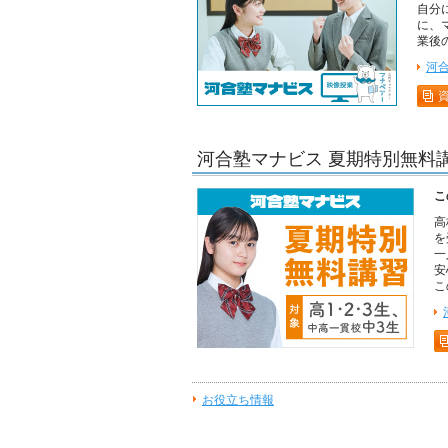
自分
に、
業後
河
河合塾マナビス 夏期特別無料講
こ
高
を
一
安
こ
お役立ち情報