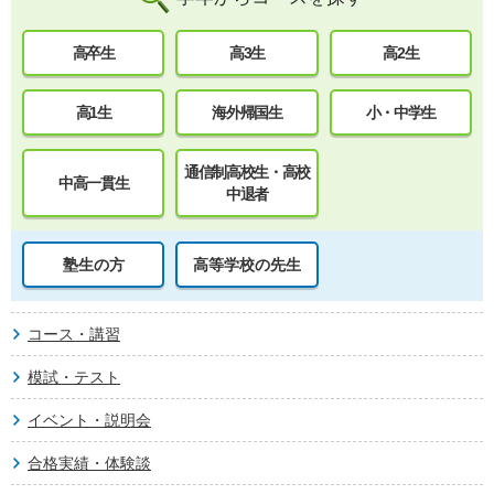
高卒生
高3生
高2生
高1生
海外帰国生
小・中学生
通信制高校生・高校
中高一貫生
中退者
塾生の方
高等学校の先生
コース・講習
模試・テスト
イベント・説明会
合格実績・体験談