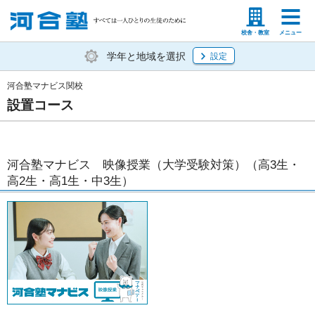
塾生の方
高等学校の先生
校舎・教室
メニュー
学年と地域を選択
設定
河合塾マナビス関校
設置コース
河合塾マナビス 映像授業（大学受験対策）（高3生・
高2生・高1生・中3生）