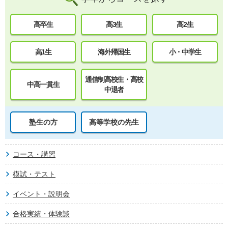
高卒生
高3生
高2生
高1生
海外帰国生
小・中学生
通信制高校生・高校
中高一貫生
中退者
塾生の方
高等学校の先生
コース・講習
模試・テスト
イベント・説明会
合格実績・体験談