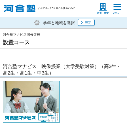
塾生の方
高等学校の先生
校舎・教室
メニュー
学年と地域を選択
設定
河合塾マナビス国分寺校
設置コース
河合塾マナビス 映像授業（大学受験対策）（高3生・
高2生・高1生・中3生）