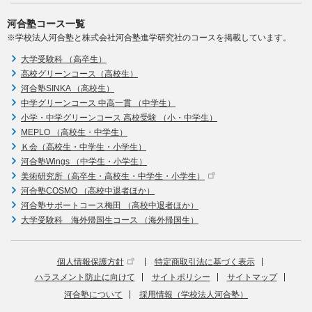
河合塾コース一覧
※学校法人河合塾と株式会社河合塾進学研究社のコースを掲載しています。
大学受験科 （高卒生）
高校グリーンコース（高校生）
河合塾SINKA （高校生）
中学グリーンコース 中高一貫 （中学生）
小学・中学グリーンコース 高校受験 （小・中学生）
MEPLO （高校生・中学生）
Ｋ会（高校生・中学生・小学生）
河合塾Wings （中学生・小学生）
美術研究所（高卒生・高校生・中学生・小学生）
河合塾COSMO （高校中退者ほか）
河合塾サポートコース梅田 （高校中退者ほか）
大学受験科 海外帰国生コース （海外帰国生）
個人情報保護方針
特定商取引法に基づく表示
ハラスメント防止に向けて
サイトポリシー
サイトマップ
河合塾について
採用情報（学校法人河合塾）