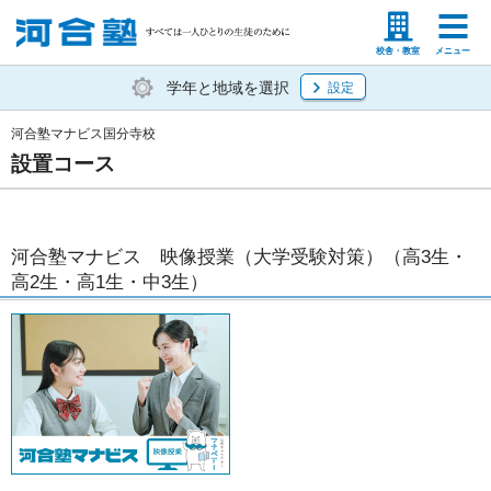
塾生の方
高等学校の先生
校舎・教室
メニュー
学年と地域を選択
設定
河合塾マナビス国分寺校
設置コース
河合塾マナビス 映像授業（大学受験対策）（高3生・
高2生・高1生・中3生）