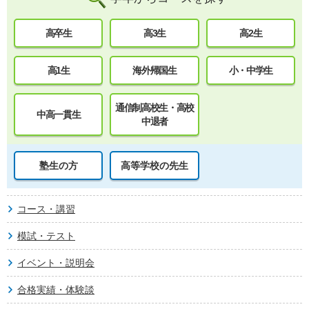
高卒生
高3生
高2生
高1生
海外帰国生
小・中学生
通信制高校生・高校
中高一貫生
中退者
塾生の方
高等学校の先生
コース・講習
模試・テスト
イベント・説明会
合格実績・体験談