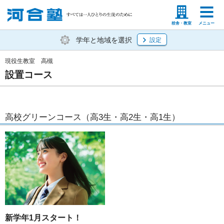
塾生の方
高等学校の先生
校舎・教室
メニュー
学年と地域を選択
設定
現役生教室 高槻
設置コース
高校グリーンコース（高3生・高2生・高1生）
新学年1月スタート！