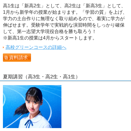
高1生は「新高2生」として、高2生は「新高3生」として、
1月から新学年の授業が始まります。「学習の質」を上げ、
学力の土台作りに無理なく取り組めるので、着実に学力が
伸ばせます。受験学年で実戦的な演習時間をしっかり確保
して、第一志望大学現役合格を勝ち取ろう！
※新高1生の授業は4月からスタートします。
高校グリーンコースの詳細へ
資料請求
夏期講習（高3生・高2生・高1生）