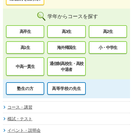
学年からコースを探す
高卒生
高3生
高2生
高1生
海外帰国生
小・中学生
通信制高校生・高校
中高一貫生
中退者
塾生の方
高等学校の先生
コース・講習
模試・テスト
イベント・説明会