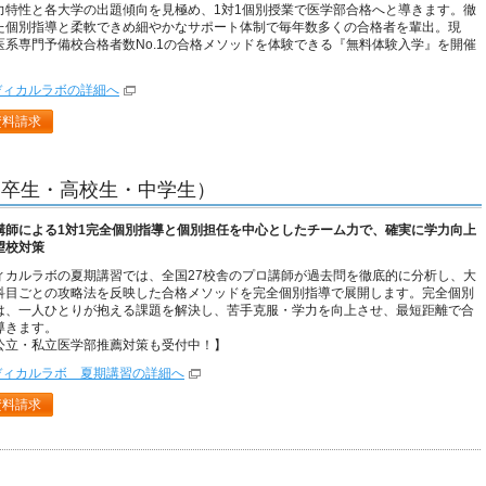
力特性と各大学の出題傾向を見極め、1対1個別授業で医学部合格へと導きます。徹
た個別指導と柔軟できめ細やかなサポート体制で毎年数多くの合格者を輩出。現
医系専門予備校合格者数No.1の合格メソッドを体験できる『無料体験入学』を開催
ディカルラボの詳細へ
資料請求
高卒生・高校生・中学生）
講師による1対1完全個別指導と個別担任を中心としたチーム力で、確実に学力向上
望校対策
ィカルラボの夏期講習では、全国27校舎のプロ講師が過去問を徹底的に分析し、大
科目ごとの攻略法を反映した合格メソッドを完全個別指導で展開します。完全個別
は、一人ひとりが抱える課題を解決し、苦手克服・学力を向上させ、最短距離で合
導きます。
公立・私立医学部推薦対策も受付中！】
ディカルラボ 夏期講習の詳細へ
資料請求