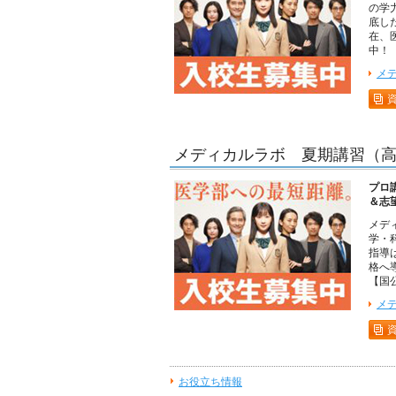
の学
底し
在、
中！
メ
メディカルラボ 夏期講習（
プロ
＆志
メデ
学・
指導
格へ
【国
メ
お役立ち情報