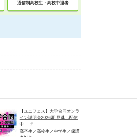
通信制高校生・高校中退者
【ユニフェス】大学合同オンラ
大学受
イン説明会2026夏 見逃し配信
ント
中！
高校生
高卒生／高校生／中学生／保護
「栄冠