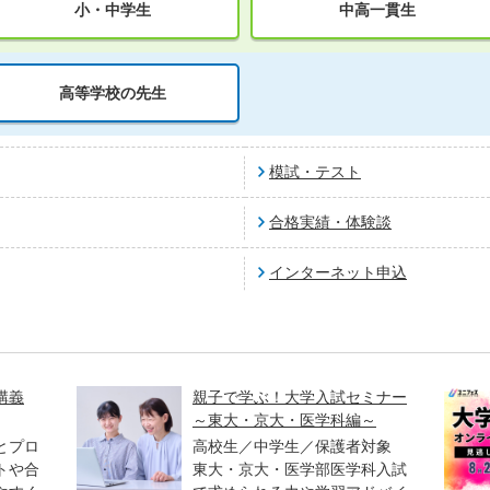
小・中学生
中高一貫生
高等学校の先生
模試・テスト
合格実績・体験談
インターネット申込
講義
親子で学ぶ！大学入試セミナー
～東大・京大・医学科編～
とプロ
高校生／中学生／保護者対象
トや合
東大・京大・医学部医学科入試