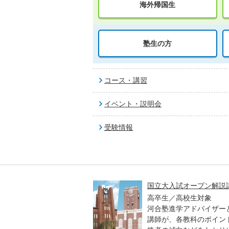
海外帰国生
塾生の方
コース・講習
イベント・説明会
受験情報
高一貫校 中学生テスト
国立大入試オープン解説
貫校の中3生対象
高卒生／高校生対象
模のテストを受験して、
河合塾進学アドバイザー
実力と伸ばすべき力を知
講師が、各教科のポイン