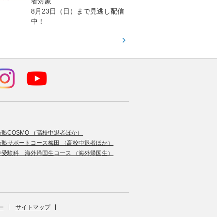
者対象
報が満
8月23日（日）まで見逃し配信
題集を
中！
す！
合塾COSMO （高校中退者ほか）
合塾サポートコース梅田 （高校中退者ほか）
学受験科 海外帰国生コース （海外帰国生）
ー
サイトマップ