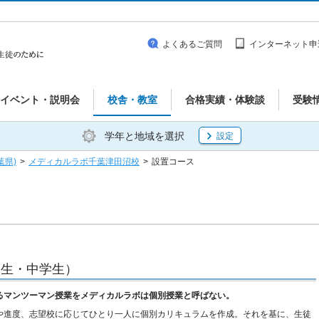
よくあるご質問
インターネット申
イベント・説明会
校舎・教室
合格実績・体験談
受験
学年と地域を選択
設定
葉県)
>
メディカルラボ千葉津田沼校
>
設置コース
校生・中学生）
るマンツーマン授業をメディカルラボは個別授業と呼ばない。
や進度、志望校に応じてひとり一人に個別カリキュラムを作成。それを基に、生徒