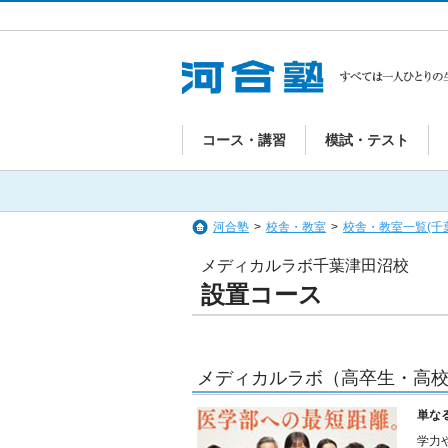
コース・講習
模試・テスト
河合塾
>
校舎・教室
>
校舎・教室一覧(千
メディカルラボ千葉津田沼校
設置コース
メディカルラボ（高卒生・高
単な
学力