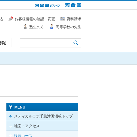
込
お客様情報の確認・変更
資料請求
塾生の方
高等学校の先生
情報
MENU
メディカルラボ千葉津田沼校トップ
地図・アクセス
設置コース