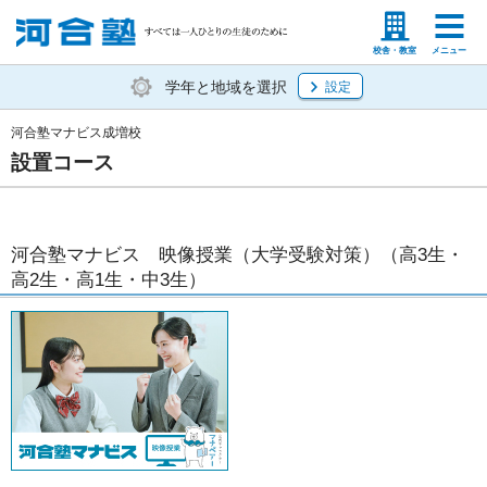
塾生の方
高等学校の先生
校舎・教室
メニュー
学年と地域を選択
設定
河合塾マナビス成増校
設置コース
河合塾マナビス 映像授業（大学受験対策）（高3生・
高2生・高1生・中3生）