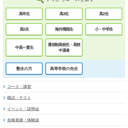
高卒生
高3生
高2生
高1生
海外帰国生
小・中学生
通信制高校生・高校
中高一貫生
中退者
塾生の方
高等学校の先生
コース・講習
模試・テスト
イベント・説明会
合格実績・体験談