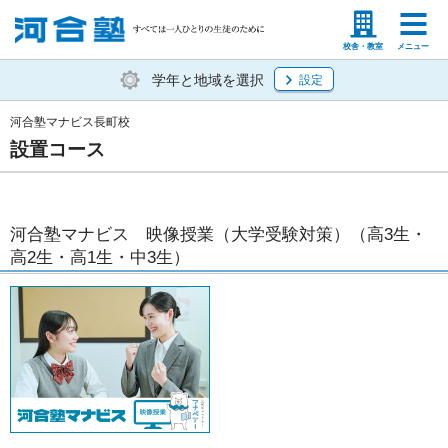
塾生の方
高等学校の先生
校舎・教室
メニュー
学年と地域を選択
設定
河合塾マナビス長町校
設置コース
河合塾マナビス 映像授業（大学受験対策）（高3生・
高2生・高1生・中3生）