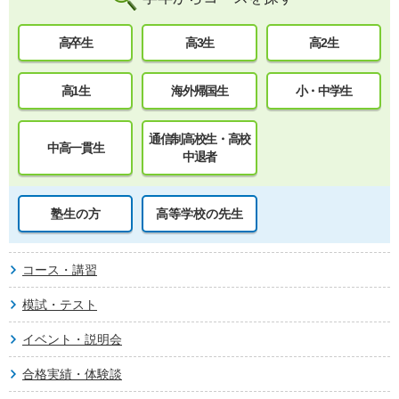
高卒生
高3生
高2生
高1生
海外帰国生
小・中学生
通信制高校生・高校
中高一貫生
中退者
塾生の方
高等学校の先生
コース・講習
模試・テスト
イベント・説明会
合格実績・体験談