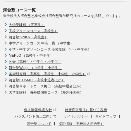
河合塾コース一覧
※学校法人河合塾と株式会社河合塾進学研究社のコースを掲載しています。
大学受験科 （高卒生）
高校グリーンコース（高校生）
河合塾SINKA （高校生）
中学グリーンコース 中高一貫 （中学生）
小学・中学グリーンコース 高校受験 （小・中学生）
MEPLO （高校生・中学生）
Ｋ会（高校生・中学生・小学生）
河合塾Wings （中学生・小学生）
美術研究所（高卒生・高校生・中学生・小学生）
河合塾COSMO （高校中退者ほか）
河合塾サポートコース梅田 （高校中退者ほか）
大学受験科 海外帰国生コース （海外帰国生）
個人情報保護方針
特定商取引法に基づく表示
ハラスメント防止に向けて
サイトポリシー
サイトマップ
河合塾について
採用情報（学校法人河合塾）