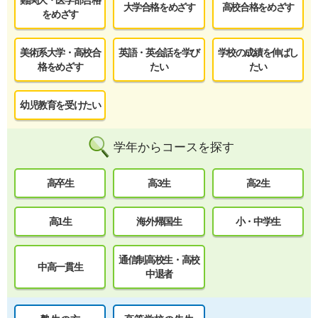
難関大・医学部合格
大学合格をめざす
高校合格をめざす
をめざす
美術系大学・高校合
英語・英会話を学び
学校の成績を伸ばし
格をめざす
たい
たい
幼児教育を受けたい
学年からコースを探す
高卒生
高3生
高2生
高1生
海外帰国生
小・中学生
通信制高校生・高校
中高一貫生
中退者