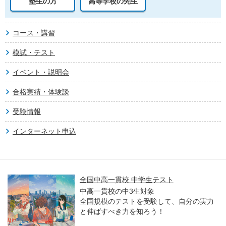
塾生の方
高等学校の先生
コース・講習
模試・テスト
イベント・説明会
合格実績・体験談
受験情報
インターネット申込
全国中高一貫校 中学生テスト
中高一貫校の中3生対象
全国規模のテストを受験して、自分の実力
と伸ばすべき力を知ろう！