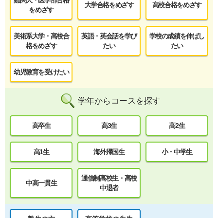
難関大・医学部合格
大学合格をめざす
高校合格をめざす
をめざす
美術系大学・高校合
英語・英会話を学び
学校の成績を伸ばし
格をめざす
たい
たい
幼児教育を受けたい
学年からコースを探す
高卒生
高3生
高2生
高1生
海外帰国生
小・中学生
通信制高校生・高校
中高一貫生
中退者