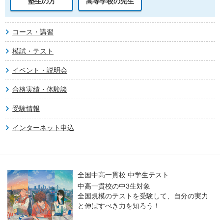
塾生の方
高等学校の先生
コース・講習
模試・テスト
イベント・説明会
合格実績・体験談
受験情報
インターネット申込
全国中高一貫校 中学生テスト
中高一貫校の中3生対象
全国規模のテストを受験して、自分の実力
と伸ばすべき力を知ろう！