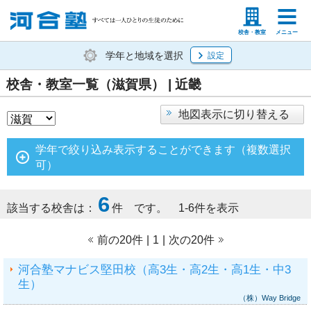
塾生の方
高等学校の先生
校舎・教室
メニュー
学年と地域を選択
設定
校舎・教室一覧（滋賀県） | 近畿
地図表示に切り替える
学年で絞り込み表示することができます（複数選択
可）
6
該当する校舎は：
件 です。 1-6件を表示
前の20件
|
1
|
次の20件
河合塾マナビス堅田校（高3生・高2生・高1生・中3
生）
（株）Way Bridge