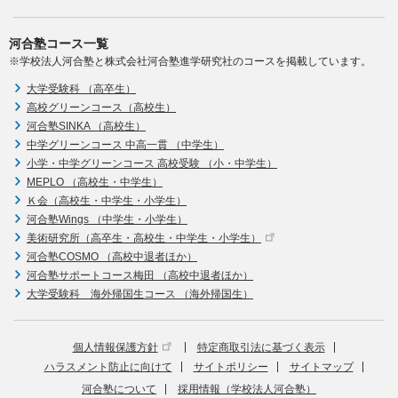
河合塾コース一覧
※学校法人河合塾と株式会社河合塾進学研究社のコースを掲載しています。
大学受験科 （高卒生）
高校グリーンコース（高校生）
河合塾SINKA （高校生）
中学グリーンコース 中高一貫 （中学生）
小学・中学グリーンコース 高校受験 （小・中学生）
MEPLO （高校生・中学生）
Ｋ会（高校生・中学生・小学生）
河合塾Wings （中学生・小学生）
美術研究所（高卒生・高校生・中学生・小学生）
河合塾COSMO （高校中退者ほか）
河合塾サポートコース梅田 （高校中退者ほか）
大学受験科 海外帰国生コース （海外帰国生）
個人情報保護方針
特定商取引法に基づく表示
ハラスメント防止に向けて
サイトポリシー
サイトマップ
河合塾について
採用情報（学校法人河合塾）