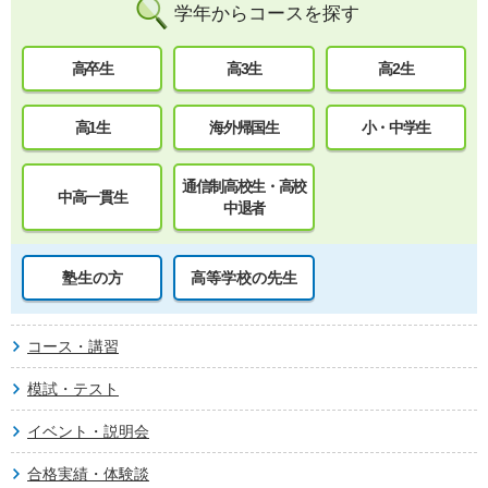
学年からコースを探す
高卒生
高3生
高2生
高1生
海外帰国生
小・中学生
通信制高校生・高校
中高一貫生
中退者
塾生の方
高等学校の先生
コース・講習
模試・テスト
イベント・説明会
合格実績・体験談