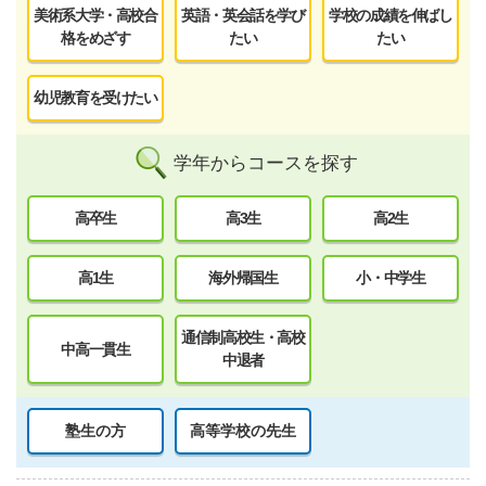
美術系大学・高校合
英語・英会話を学び
学校の成績を伸ばし
格をめざす
たい
たい
幼児教育を受けたい
学年からコースを探す
高卒生
高3生
高2生
高1生
海外帰国生
小・中学生
通信制高校生・高校
中高一貫生
中退者
塾生の方
高等学校の先生