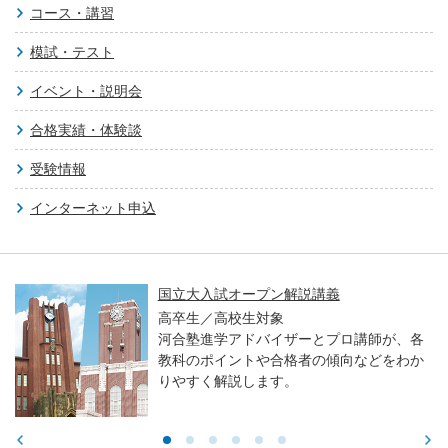
コース・講習
模試・テスト
イベント・説明会
合格実績・体験談
受験情報
インターネット申込
国立大入試オープン解説講義
高卒生／高校生対象
河合塾進学アドバイザーとプロ講師が、各
教科のポイントや合格者の傾向などをわか
りやすく解説します。