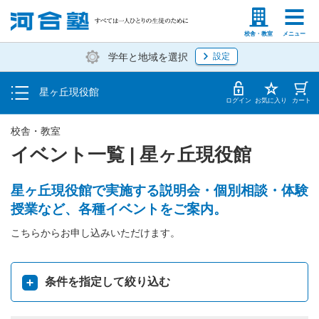
トップ
塾生の方
高等学校の先生
校舎・教室
メニュー
学年と地域を選択
設定
イベント一覧
星ヶ丘現役館
地図・アクセス
ログイン
お気に入り
カート
校舎・教室
イベント一覧 | 星ヶ丘現役館
星ヶ丘現役館で実施する説明会・個別相談・体験
授業など、各種イベントをご案内。
こちらからお申し込みいただけます。
条件を指定して絞り込む