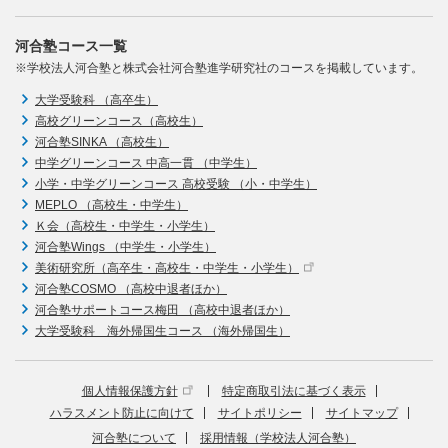
河合塾コース一覧
※学校法人河合塾と株式会社河合塾進学研究社のコースを掲載しています。
大学受験科 （高卒生）
高校グリーンコース（高校生）
河合塾SINKA （高校生）
中学グリーンコース 中高一貫 （中学生）
小学・中学グリーンコース 高校受験 （小・中学生）
MEPLO （高校生・中学生）
Ｋ会（高校生・中学生・小学生）
河合塾Wings （中学生・小学生）
美術研究所（高卒生・高校生・中学生・小学生）
河合塾COSMO （高校中退者ほか）
河合塾サポートコース梅田 （高校中退者ほか）
大学受験科 海外帰国生コース （海外帰国生）
個人情報保護方針
特定商取引法に基づく表示
ハラスメント防止に向けて
サイトポリシー
サイトマップ
河合塾について
採用情報（学校法人河合塾）