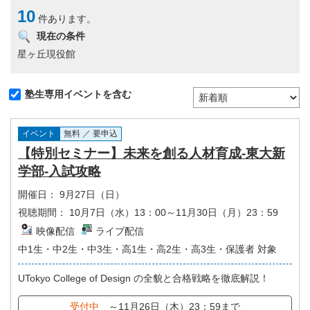
10
件あります。
現在の条件
星ヶ丘現役館
塾生専用イベントを含む
イベント
無料 ／ 要申込
【特別セミナー】未来を創る人材育成-東大新
学部-入試攻略
開催日：
9月27日（日）
視聴期間：
10月7日（水）13：00～11月30日（月）23：59
映像配信
ライブ配信
中1生・中2生・中3生・高1生・高2生・高3生・保護者 対象
UTokyo College of Design の全貌と合格戦略を徹底解説！
受付中
～11月26日（木）23：59まで