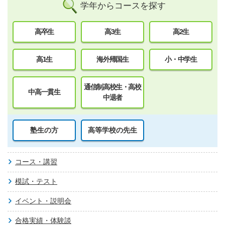
学年からコースを探す
高卒生
高3生
高2生
高1生
海外帰国生
小・中学生
通信制高校生・高校
中高一貫生
中退者
塾生の方
高等学校の先生
コース・講習
模試・テスト
イベント・説明会
合格実績・体験談