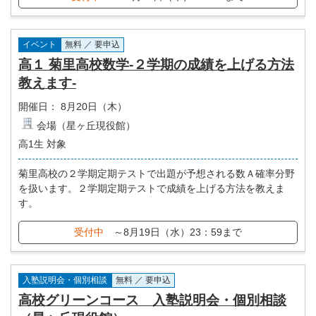
イベント
無料 ／ 要申込
高１ 菊里高校数学-２学期の成績を上げる方法
教えます-
開催日：
8月20日（木）
会場（星ヶ丘現役館）
高1生 対象
菊里高校の２学期定期テストで出題が予想される数Ａ確率分野
を扱います。２学期定期テストで成績を上げる方法を教えま
す。
受付中
～8月19日（水）23：59まで
入塾説明会・個別相談
無料 ／ 要申込
高校グリーンコース 入塾説明会・個別相談