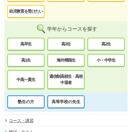
幼児教育を受けたい
学年からコースを探す
高卒生
高3生
高2生
高1生
海外帰国生
小・中学生
通信制高校生・高校
中高一貫生
中退者
塾生の方
高等学校の先生
コース・講習
模試・テスト