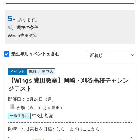
5
件あります。
現在の条件
Wings豊田教室
塾生専用イベントを含む
イベント
無料 ／ 要申込
【Wings 豊田教室】岡崎・刈谷高校チャレン
ジテスト
開催日：
8月24日（月）
会場（Ｗｉｎｇｓ豊田）
中3生 対象
一般生専用
岡崎・刈谷高校を目指すなら、まずはここから！