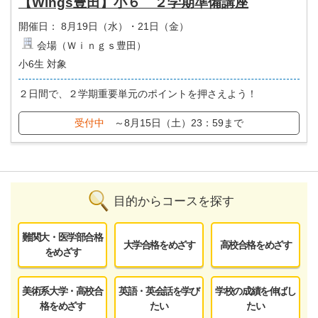
【Wings豊田】小６ ２学期準備講座
開催日：
8月19日（水）・21日（金）
会場（Ｗｉｎｇｓ豊田）
小6生 対象
２日間で、２学期重要単元のポイントを押さえよう！
受付中
～8月15日（土）23：59まで
目的からコースを探す
難関大・医学部合格
大学合格をめざす
高校合格をめざす
をめざす
美術系大学・高校合
英語・英会話を学び
学校の成績を伸ばし
格をめざす
たい
たい