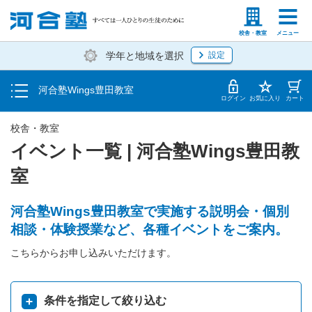
トップ
塾生の方
高等学校の先生
校舎・教室
メニュー
学年と地域を選択
設定
イベント一覧
河合塾Wings豊田教室
地図・アクセス
ログイン
お気に入り
カート
校舎・教室
イベント一覧 | 河合塾Wings豊田教
室
河合塾Wings豊田教室で実施する説明会・個別
相談・体験授業など、各種イベントをご案内。
こちらからお申し込みいただけます。
条件を指定して絞り込む