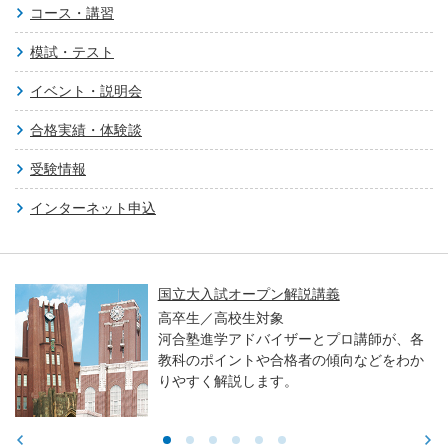
コース・講習
模試・テスト
イベント・説明会
合格実績・体験談
受験情報
インターネット申込
国立大入試オープン解説講義
高卒生／高校生対象
河合塾進学アドバイザーとプロ講師が、各
教科のポイントや合格者の傾向などをわか
りやすく解説します。