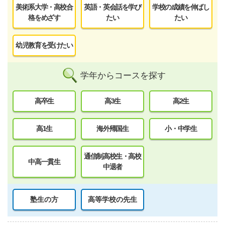
美術系大学・高校合
英語・英会話を学び
学校の成績を伸ばし
格をめざす
たい
たい
幼児教育を受けたい
学年からコースを探す
高卒生
高3生
高2生
高1生
海外帰国生
小・中学生
通信制高校生・高校
中高一貫生
中退者
塾生の方
高等学校の先生