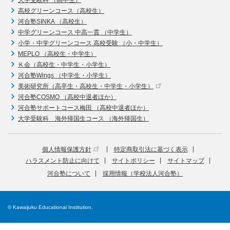
大学受験科 （高卒生）
高校グリーンコース（高校生）
河合塾SINKA （高校生）
中学グリーンコース 中高一貫 （中学生）
小学・中学グリーンコース 高校受験 （小・中学生）
MEPLO （高校生・中学生）
Ｋ会（高校生・中学生・小学生）
河合塾Wings （中学生・小学生）
美術研究所（高卒生・高校生・中学生・小学生）
河合塾COSMO （高校中退者ほか）
河合塾サポートコース梅田 （高校中退者ほか）
大学受験科 海外帰国生コース （海外帰国生）
個人情報保護方針
特定商取引法に基づく表示
ハラスメント防止に向けて
サイトポリシー
サイトマップ
河合塾について
採用情報（学校法人河合塾）
© Kawaijuku Educational Institution.