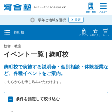
トップ
塾生の方
高等学校の先生
校舎・教室
メニュー
学年と地域を選択
設定
イベント一覧
麹町校
地図・アクセス
ログイン
お気に入り
カート
校舎・教室
イベント一覧 | 麹町校
麹町校で実施する説明会・個別相談・体験授業な
ど、各種イベントをご案内。
こちらからお申し込みいただけます。
条件を指定して絞り込む