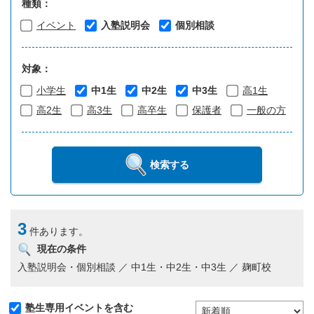
種類：
イベント
入塾説明会
個別相談
対象：
小学生
中1生
中2生
中3生
高1生
高2生
高3生
高卒生
保護者
一般の方
検索する
3
件あります。
現在の条件
入塾説明会・個別相談 ／ 中1生・中2生・中3生 ／ 麹町校
塾生専用イベントを含む