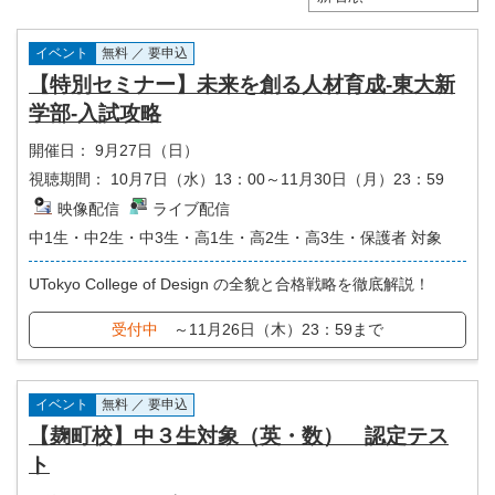
イベント
無料 ／ 要申込
【特別セミナー】未来を創る人材育成-東大新
学部-入試攻略
開催日：
9月27日（日）
視聴期間：
10月7日（水）13：00～11月30日（月）23：59
映像配信
ライブ配信
中1生・中2生・中3生・高1生・高2生・高3生・保護者 対象
UTokyo College of Design の全貌と合格戦略を徹底解説！
受付中
～11月26日（木）23：59まで
イベント
無料 ／ 要申込
【麹町校】中３生対象（英・数） 認定テス
ト