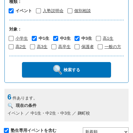
種類：
イベント
入塾説明会
個別相談
対象：
小学生
中1生
中2生
中3生
高1生
高2生
高3生
高卒生
保護者
一般の方
検索する
6
件あります。
現在の条件
イベント ／ 中1生・中2生・中3生 ／ 麹町校
塾生専用イベントを含む