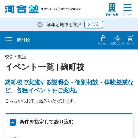
トップ
塾生の方
高等学校の先生
校舎・教室
メニュー
学年と地域を選択
設定
イベント一覧
麹町校
地図・アクセス
ログイン
お気に入り
カート
校舎・教室
イベント一覧 | 麹町校
麹町校で実施する説明会・個別相談・体験授業な
ど、各種イベントをご案内。
こちらからお申し込みいただけます。
条件を指定して絞り込む