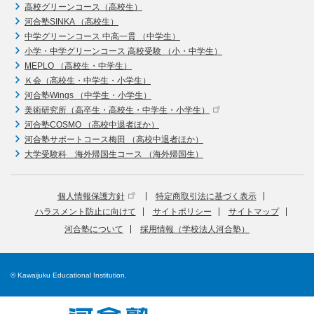
高校グリーンコース（高校生）
河合塾SINKA （高校生）
中学グリーンコース 中高一貫 （中学生）
小学・中学グリーンコース 高校受験 （小・中学生）
MEPLO （高校生・中学生）
Ｋ会（高校生・中学生・小学生）
河合塾Wings （中学生・小学生）
美術研究所（高卒生・高校生・中学生・小学生）
河合塾COSMO （高校中退者ほか）
河合塾サポートコース梅田 （高校中退者ほか）
大学受験科 海外帰国生コース （海外帰国生）
個人情報保護方針
特定商取引法に基づく表示
ハラスメント防止に向けて
サイトポリシー
サイトマップ
河合塾について
採用情報（学校法人河合塾）
© Kawaijuku Educational Institution.