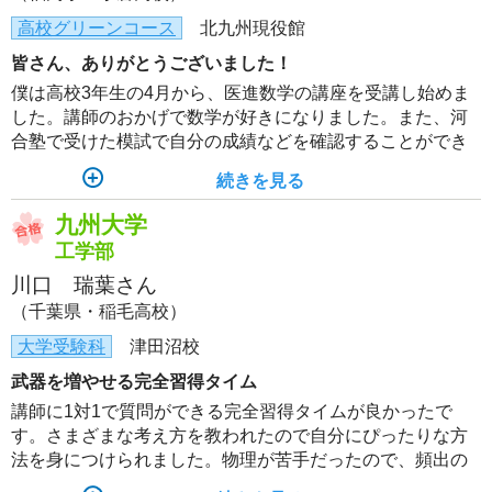
高校グリーンコース
北九州現役館
皆さん、ありがとうございました！
僕は高校3年生の4月から、医進数学の講座を受講し始めま
した。講師のおかげで数学が好きになりました。また、河
合塾で受けた模試で自分の成績などを確認することができ
ました。チューターにはお世話になりました。ありがとう
続きを見る
ございました！
九州大学
工学部
川口 瑞葉さん
（千葉県・稲毛高校）
大学受験科
津田沼校
武器を増やせる完全習得タイム
講師に1対1で質問ができる完全習得タイムが良かったで
す。さまざまな考え方を教われたので自分にぴったりな方
法を身につけられました。物理が苦手だったので、頻出の
単振動やドップラー効果で使える武器が増えたのは強みに