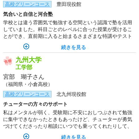
高校グリーンコース
豊田現役館
気合いと自信と河合塾
学校とは違う雰囲気で勉強する空間という認識で塾を活用
していました。科目ごとのレベルに合った授業が受けるこ
とができ、直前期に入ると始まるさまざまな特講やテスト
を受けて復習するのがかなり自信につながりました。最終
続きを見る
的には気合いだと思います。
九州大学
工学部
宮部 瑚子さん
（福岡県・小倉高校）
高校グリーンコース
北九州現役館
チューターの方々のサポート
私はメンタルが弱く、受験期に不安におしつぶされて勉強
に集中できなかったときもあったけど、チューターが勇気
づけてくださったり相談にいつでも乗ってくれたりして、
辛かったことも乗り越えられました。
続きを見る