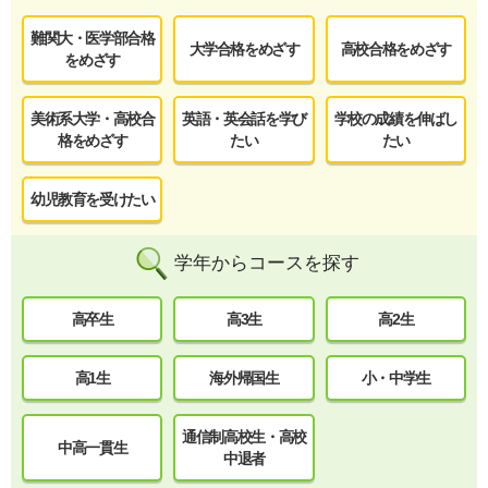
難関大・医学部合格
大学合格をめざす
高校合格をめざす
をめざす
美術系大学・高校合
英語・英会話を学び
学校の成績を伸ばし
格をめざす
たい
たい
幼児教育を受けたい
学年からコースを探す
高卒生
高3生
高2生
高1生
海外帰国生
小・中学生
通信制高校生・高校
中高一貫生
中退者