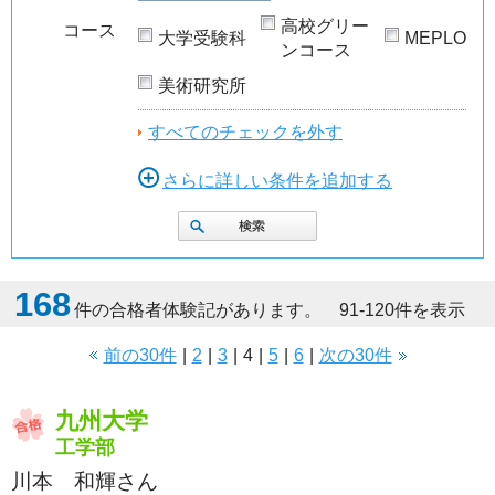
高校グリー
コース
大学受験科
MEPLO
ンコース
美術研究所
すべてのチェックを外す
さらに詳しい条件を追加する
168
件の合格者体験記があります。 91-120件を表示
前の30件
|
2
|
3
|
4
|
5
|
6
|
次の30件
九州大学
工学部
川本 和輝さん