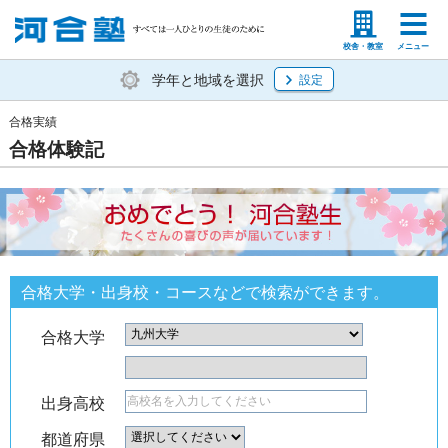
塾生の方
高等学校の先生
校舎・教室
メニュー
学年と地域を選択
設定
合格実績
合格体験記
合格大学・出身校・コースなどで検索ができます。
合格大学
出身高校
都道府県