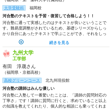
大学受験科
福岡校
河合塾のテキストを予習・復習して合格しよう！！
河合塾に通って実感したのはテキストが良いということで
す。難易度調整がされているため、基礎シリーズからしっ
かり自分にあったテキストで学ぶことができ、それをしっ
かり予習・復習すれば合格は間違いないです。自分でルー
続きを見る
ルを作ってしっかり復習をすることで、成績が伸びると思
います。
九州大学
工学部
有田 淳晟さん
（福岡県・京都高校）
高校グリーンコース
北九州現役館
河合塾の講師はみんな優しい
河合塾に入塾して一番驚いたことは、「講師の質問対応の
丁寧さ」です！講師に質問に行くと、求めていること以上
の知識を教えてくれたり、個人的な相談にも乗ってくれま
す。講師と直接話すことで、モチベーションの維持もでき