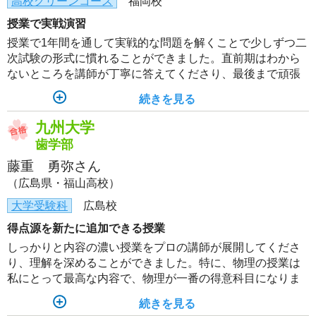
高校グリーンコース
福岡校
授業で実戦演習
授業で1年間を通して実戦的な問題を解くことで少しずつ二
次試験の形式に慣れることができました。直前期はわから
ないところを講師が丁寧に答えてくださり、最後まで頑張
ることができました！
続きを見る
九州大学
歯学部
藤重 勇弥さん
（広島県・福山高校）
大学受験科
広島校
得点源を新たに追加できる授業
しっかりと内容の濃い授業をプロの講師が展開してくださ
り、理解を深めることができました。特に、物理の授業は
私にとって最高な内容で、物理が一番の得意科目になりま
した。おかげで現役のときは本番の二次試験で2、3割しか
続きを見る
点を取れなかった物理が、今年は7から8割取れました。