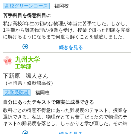
高校グリーンコース
福岡校
苦手科目を得意科目に
私は高校3年生の初めは物理が本当に苦手でした。しかし、
1学期から難関物理の授業を受け、授業で扱った問題を完璧
に解けるようになるまで何度も解くことを徹底しました。
その結果、苦手を克服することができ、最終的に物理を得
続きを見る
意科目として志望校に合格することができました！講師に
はとても感謝しています。
九州大学
工学部
下新原 颯人さん
（福岡県・修猷館高校）
大学受験科
福岡校
自分にあったテキストで確実に成長できる
教科ごとの得意不得意にあった難易度のテキスト、授業を
選択できる。私は、物理がとても苦手だったので物理のテ
キストの難易度を落とし、しっかりと学び直した。その結
果、模試では少しずつ良い点数を出せるようになり、入試