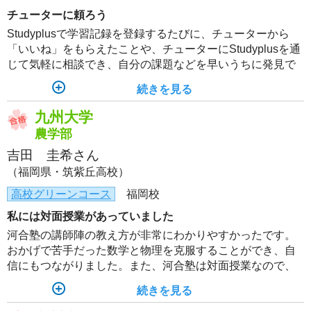
チューターに頼ろう
Studyplusで学習記録を登録するたびに、チューターから
「いいね」をもらえたことや、チューターにStudyplusを通
じて気軽に相談でき、自分の課題などを早いうちに発見で
きたことが、モチベーション維持につながった。
続きを見る
九州大学
農学部
吉田 圭希さん
（福岡県・筑紫丘高校）
高校グリーンコース
福岡校
私には対面授業があっていました
河合塾の講師陣の教え方が非常にわかりやすかったです。
おかげで苦手だった数学と物理を克服することができ、自
信にもつながりました。また、河合塾は対面授業なので、
授業が終わった後に仲間と会話することで不安を軽減でき
続きを見る
ました。一人で集中して勉強することはもちろん大事です