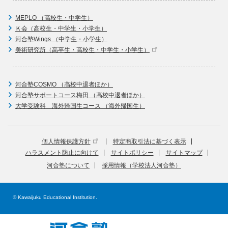
MEPLO （高校生・中学生）
Ｋ会（高校生・中学生・小学生）
河合塾Wings （中学生・小学生）
美術研究所（高卒生・高校生・中学生・小学生）
河合塾COSMO （高校中退者ほか）
河合塾サポートコース梅田 （高校中退者ほか）
大学受験科 海外帰国生コース （海外帰国生）
個人情報保護方針
特定商取引法に基づく表示
ハラスメント防止に向けて
サイトポリシー
サイトマップ
河合塾について
採用情報（学校法人河合塾）
© Kawaijuku Educational Institution.