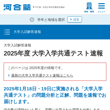
トップ
塾生の方
高等学校の先生
校舎・教室
メニュー
学年と地域を選択
設定
大学入学共通テスト速報
大学入試解答速報
国立大二次試験・私立大入試解答速報
大学入試解答速報
2025年度 大学入学共通テスト速報
このページは 2025年度の情報です。
最新の大学入学共通テスト速報はこちら
2025年1月18日・19日に実施される「大学入学
共通テスト」の問題分析と正解、問題を速報でお
届けします。
河合塾の講師がいち早く、実際に出題された問題を分析します。