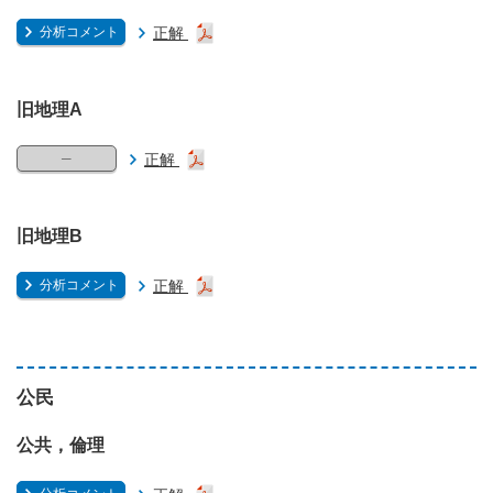
正解
分析コメント
旧地理A
正解
─
旧地理B
正解
分析コメント
公民
公共，倫理