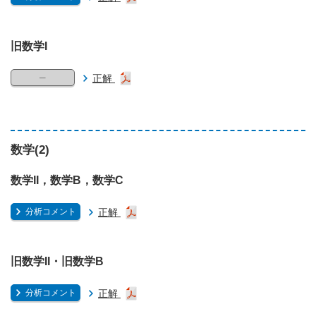
旧数学I
正解
─
数学(2)
数学II，数学B，数学C
正解
分析コメント
旧数学II・旧数学B
正解
分析コメント