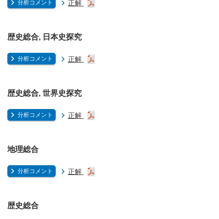
正解
分析コメント
歴史総合, 日本史探究
正解
分析コメント
歴史総合, 世界史探究
正解
分析コメント
地理総合
正解
分析コメント
歴史総合