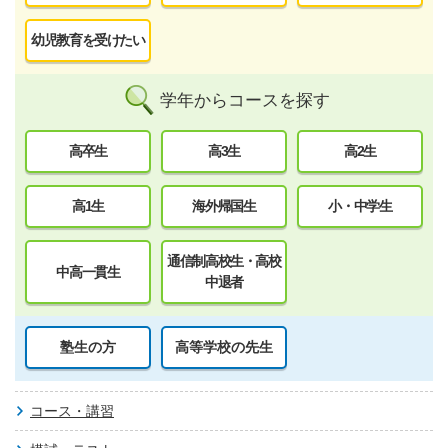
幼児教育を受けたい
学年からコースを探す
高卒生
高3生
高2生
高1生
海外帰国生
小・中学生
通信制高校生・高校
中高一貫生
中退者
塾生の方
高等学校の先生
コース・講習