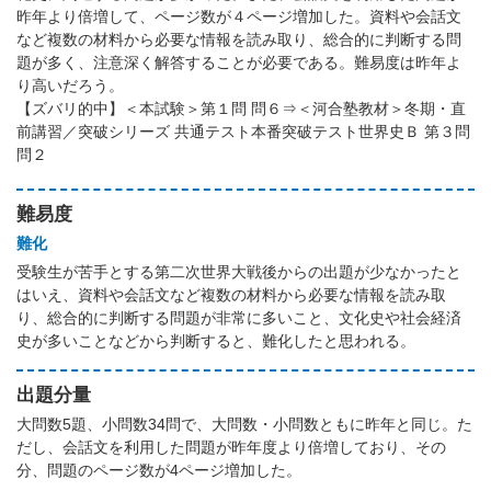
昨年より倍増して、ページ数が４ページ増加した。資料や会話文
など複数の材料から必要な情報を読み取り、総合的に判断する問
題が多く、注意深く解答することが必要である。難易度は昨年よ
り高いだろう。
【ズバリ的中】＜本試験＞第１問 問６⇒＜河合塾教材＞冬期・直
前講習／突破シリーズ 共通テスト本番突破テスト世界史Ｂ 第３問
問２
難易度
難化
受験生が苦手とする第二次世界大戦後からの出題が少なかったと
はいえ、資料や会話文など複数の材料から必要な情報を読み取
り、総合的に判断する問題が非常に多いこと、文化史や社会経済
史が多いことなどから判断すると、難化したと思われる。
出題分量
大問数5題、小問数34問で、大問数・小問数ともに昨年と同じ。た
だし、会話文を利用した問題が昨年度より倍増しており、その
分、問題のページ数が4ページ増加した。