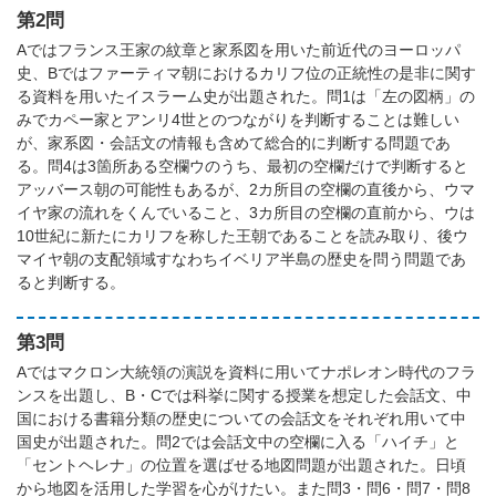
第2問
Aではフランス王家の紋章と家系図を用いた前近代のヨーロッパ
史、Bではファーティマ朝におけるカリフ位の正統性の是非に関す
る資料を用いたイスラーム史が出題された。問1は「左の図柄」の
みでカペー家とアンリ4世とのつながりを判断することは難しい
が、家系図・会話文の情報も含めて総合的に判断する問題であ
る。問4は3箇所ある空欄ウのうち、最初の空欄だけで判断すると
アッバース朝の可能性もあるが、2カ所目の空欄の直後から、ウマ
イヤ家の流れをくんでいること、3カ所目の空欄の直前から、ウは
10世紀に新たにカリフを称した王朝であることを読み取り、後ウ
マイヤ朝の支配領域すなわちイベリア半島の歴史を問う問題であ
ると判断する。
第3問
Aではマクロン大統領の演説を資料に用いてナポレオン時代のフラ
ンスを出題し、B・Cでは科挙に関する授業を想定した会話文、中
国における書籍分類の歴史についての会話文をそれぞれ用いて中
国史が出題された。問2では会話文中の空欄に入る「ハイチ」と
「セントヘレナ」の位置を選ばせる地図問題が出題された。日頃
から地図を活用した学習を心がけたい。また問3・問6・問7・問8