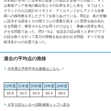
歴史統計を用いた世界史の授業での会話文を扱った問題で、Ａで
は東南アジア各地の輸出先とその比率を示した表を、Ｂではイン
グランドの人口統計やイギリス・アイルランドからアメリカ合衆
国への移民数を示したグラフを取りあげている。問2は、表の空欄
に該当する国名とその国でゴムの需要が高まった背景を組み合わ
せる問題で、事実そのものを問うのではなく、事象の背景を考え
させる問題であった。問3～5は、会話文の読み取りと表やグラフ
の読み取りを行って双方の情報を組み合わせる問題。すべて社会
経済史からの出題であった。
過去の平均点の推移
今年度の予想平均点速報はこちら
22年度
21年度
20年度
19年度
18年度
65.8
63.5
63.0
65.4
68.0
大学入試センター試験速報トップへ戻る