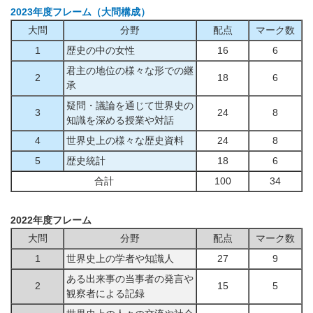
2023年度フレーム（大問構成）
大問
分野
配点
マーク数
1
歴史の中の女性
16
6
君主の地位の様々な形での継
2
18
6
承
疑問・議論を通じて世界史の
3
24
8
知識を深める授業や対話
4
世界史上の様々な歴史資料
24
8
5
歴史統計
18
6
合計
100
34
2022年度フレーム
大問
分野
配点
マーク数
1
世界史上の学者や知識人
27
9
ある出来事の当事者の発言や
2
15
5
観察者による記録