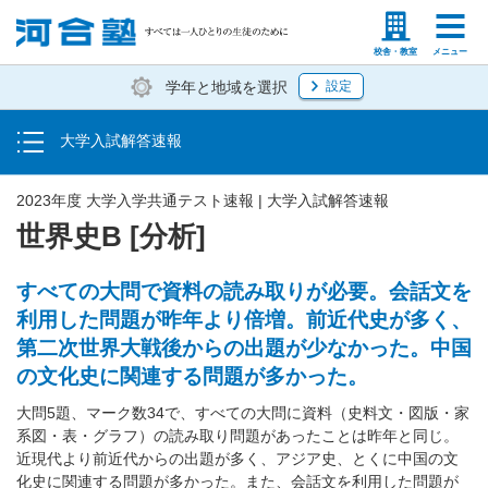
トップ
塾生の方
高等学校の先生
校舎・教室
メニュー
学年と地域を選択
設定
大学入学共通テスト速報
大学入試解答速報
国立大二次試験・私立大入試解答速報
2023年度 大学入学共通テスト速報 | 大学入試解答速報
世界史B [分析]
すべての大問で資料の読み取りが必要。会話文を
利用した問題が昨年より倍増。前近代史が多く、
第二次世界大戦後からの出題が少なかった。中国
の文化史に関連する問題が多かった。
大問5題、マーク数34で、すべての大問に資料（史料文・図版・家
系図・表・グラフ）の読み取り問題があったことは昨年と同じ。
近現代より前近代からの出題が多く、アジア史、とくに中国の文
化史に関連する問題が多かった。また、会話文を利用した問題が