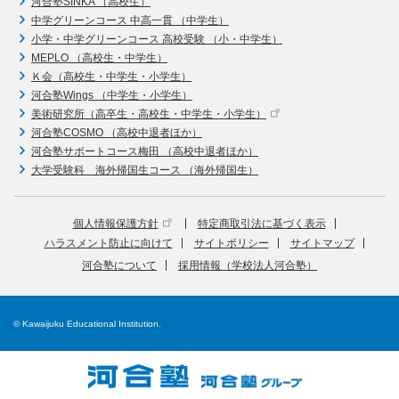
河合塾SINKA （高校生）
中学グリーンコース 中高一貫 （中学生）
小学・中学グリーンコース 高校受験 （小・中学生）
MEPLO （高校生・中学生）
Ｋ会（高校生・中学生・小学生）
河合塾Wings （中学生・小学生）
美術研究所（高卒生・高校生・中学生・小学生）
河合塾COSMO （高校中退者ほか）
河合塾サポートコース梅田 （高校中退者ほか）
大学受験科 海外帰国生コース （海外帰国生）
個人情報保護方針
特定商取引法に基づく表示
ハラスメント防止に向けて
サイトポリシー
サイトマップ
河合塾について
採用情報（学校法人河合塾）
© Kawaijuku Educational Institution.