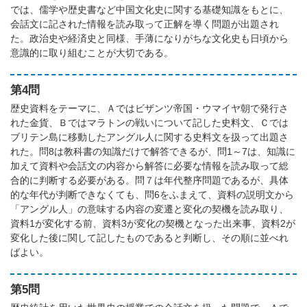
では、儒学や歴史書など中国文化史に関する基礎知識をもとに、
会話文に記された情報を読み取って正解を導く問題が出題され
た。政治史や経済史と同様、手薄になりがちな文化史も日頃から
意識的に取り組むことが大切である。
第4問
歴史資料をテーマに、Ａではビザンツ帝国・ウマイヤ朝で発行さ
れた金貨、Ｂではマラトンの戦いについて記した史料文、Ｃでは
ブリテン島に移動したアングル人に関する史料文を扱って出題さ
れた。問8は教科書の知識だけで解答できるが、問1～7は、知識に
加えて資料や会話文の内容から解答に必要な情報を読み取って総
合的に判断する必要がある。問７は年代整序問題であるが、具体
的な年代が判断できなくても、問6をふまえて、資料の説明文から
「アングル人」の意味する内容の変遷と変化の契機を読み取り、
資料1が変化する前、資料3が変化の契機となった出来事、資料2が
変化した後に関して記したものであると判断し、その順に並べれ
ばよい。
第5問