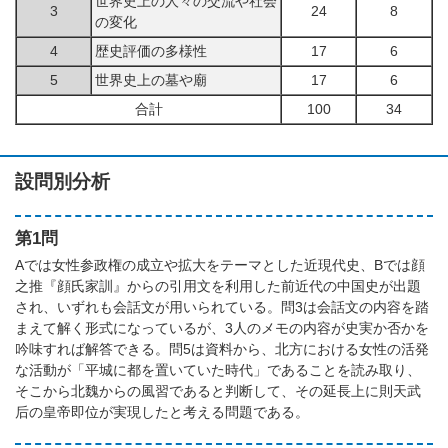
世界史上の人々の交流や社会
3
24
8
の変化
4
歴史評価の多様性
17
6
5
世界史上の墓や廟
17
6
合計
100
34
設問別分析
第1問
Aでは女性参政権の成立や拡大をテーマとした近現代史、Bでは顔
之推『顔氏家訓』からの引用文を利用した前近代の中国史が出題
され、いずれも会話文が用いられている。問3は会話文の内容を踏
まえて解く形式になっているが、3人のメモの内容が史実か否かを
吟味すれば解答できる。問5は資料から、北方における女性の活発
な活動が「平城に都を置いていた時代」であることを読み取り、
そこから北魏からの風習であると判断して、その延長上に則天武
后の皇帝即位が実現したと考える問題である。