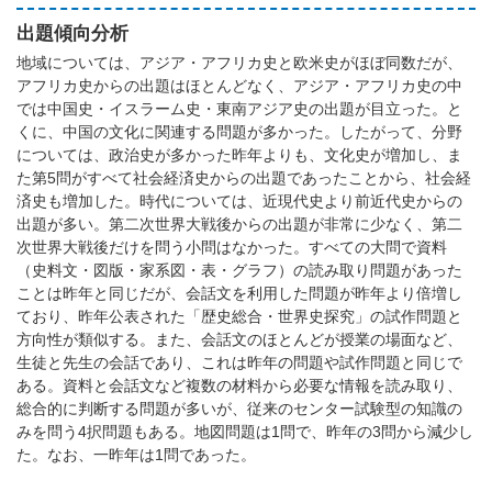
出題傾向分析
地域については、アジア・アフリカ史と欧米史がほぼ同数だが、
アフリカ史からの出題はほとんどなく、アジア・アフリカ史の中
では中国史・イスラーム史・東南アジア史の出題が目立った。と
くに、中国の文化に関連する問題が多かった。したがって、分野
については、政治史が多かった昨年よりも、文化史が増加し、ま
た第5問がすべて社会経済史からの出題であったことから、社会経
済史も増加した。時代については、近現代史より前近代史からの
出題が多い。第二次世界大戦後からの出題が非常に少なく、第二
次世界大戦後だけを問う小問はなかった。すべての大問で資料
（史料文・図版・家系図・表・グラフ）の読み取り問題があった
ことは昨年と同じだが、会話文を利用した問題が昨年より倍増し
ており、昨年公表された「歴史総合・世界史探究」の試作問題と
方向性が類似する。また、会話文のほとんどが授業の場面など、
生徒と先生の会話であり、これは昨年の問題や試作問題と同じで
ある。資料と会話文など複数の材料から必要な情報を読み取り、
総合的に判断する問題が多いが、従来のセンター試験型の知識の
みを問う4択問題もある。地図問題は1問で、昨年の3問から減少し
た。なお、一昨年は1問であった。