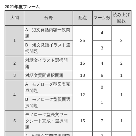
2021年度フレーム
読み上げ
大問
分野
配点
マーク数
回数
A 短文発話内容一致問
4
題
1
25
2
B 短文発話イラスト選
3
択問題
対話文イラスト選択問
2
16
4
2
題
3
対話文質問選択問題
18
6
1
A モノローグ型図表完
8
成問題
4
12
1
B モノローグ型質問選
1
択問題
モノローグ型長文ワー
5
クシート完成・選択問
15
7
1
題