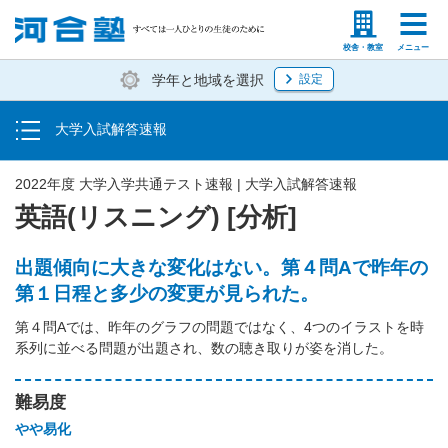
トップ
塾生の方
高等学校の先生
校舎・教室
メニュー
学年と地域を選択
設定
大学入学共通テスト速報
大学入試解答速報
国立大二次試験・私立大入試解答速報
2022年度 大学入学共通テスト速報 | 大学入試解答速報
英語(リスニング) [分析]
出題傾向に大きな変化はない。第４問Aで昨年の
第１日程と多少の変更が見られた。
第４問Aでは、昨年のグラフの問題ではなく、4つのイラストを時
系列に並べる問題が出題され、数の聴き取りが姿を消した。
難易度
やや易化