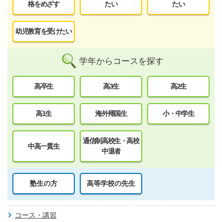
格をめざす
たい
たい
幼児教育を受けたい
学年からコースを探す
高卒生
高3生
高2生
高1生
海外帰国生
小・中学生
通信制高校生・高校
中高一貫生
中退者
塾生の方
高等学校の先生
コース・講習