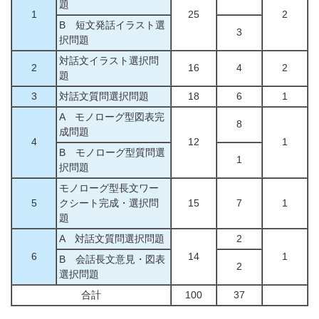
題
1
25
2
B 短文発話イラスト選
3
択問題
対話文イラスト選択問
2
16
4
2
題
3
対話文質問選択問題
18
6
1
A モノローグ型図表完
8
成問題
4
12
1
B モノローグ型質問選
1
択問題
モノローグ型長文ワー
5
クシート完成・選択問
15
7
1
題
A 対話文質問選択問題
2
6
14
1
B 会話長文意見・図表
2
選択問題
合計
100
37