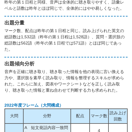
昨年の第１日程と同様、音声は全体的に聴き取りやすく、語彙レ
ベルと語数は昨年とほぼ同じで、全体的にはやや易しくなった。
出題分量
マーク数、配点は昨年の第１日程と同じ。読み上げられた英文の
総語数は1,532語（昨年の第１日程は1,528語）、質問・選択肢の
総語数は562語（昨年の第１日程では571語）とほぼ同じであっ
た。
出題傾向分析
音声を正確に聴き取り、聴き取った情報を他の表現に言い換える
力や、選択肢を素早く読み取り、情報を整理するスキルが求めら
れた。これらに加え、図表やワークシートなどを正しく読み取
り、聴き取った情報と重ね合わせて判断する力も求められた。
2022年度フレーム（大問構成）
読み上げ
大問
分野
配点
マーク数
回数
A 短文発話内容一致問
4