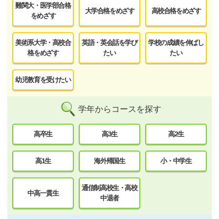
難関大・医学部合格
大学合格をめざす
高校合格をめざす
をめざす
美術系大学・高校合
英語・英会話を学び
学校の成績を伸ばし
格をめざす
たい
たい
幼児教育を受けたい
学年からコースを探す
高卒生
高3生
高2生
高1生
海外帰国生
小・中学生
通信制高校生・高校
中高一貫生
中退者