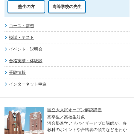
塾生の方
高等学校の先生
コース・講習
模試・テスト
イベント・説明会
合格実績・体験談
受験情報
インターネット申込
国立大入試オープン解説講義
高卒生／高校生対象
河合塾進学アドバイザーとプロ講師が、各
教科のポイントや合格者の傾向などをわか