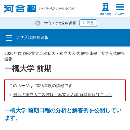
トップ
塾生の方
高等学校の先生
校舎・教室
メニュー
学年と地域を選択
設定
大学入学共通テスト速報
大学入試解答速報
国立大二次試験・私立大入試解答速報
2025年度 国公立大二次私大・私立大入試 解答速報 | 大学入試解答
速報
一橋大学 前期
このページは 2025年度の情報です。
最新の国立大二次試験・私立大入試 解答速報はこちら
一橋大学 前期日程の分析と解答例を公開してい
ます。