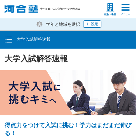
トップ
塾生の方
高等学校の先生
校舎・教室
メニュー
学年と地域を選択
設定
大学入学共通テスト速報
大学入試解答速報
国立大二次試験・私立大入試解答速報
大学入試解答速報
得点力をつけて入試に挑む！学力はまだまだ伸び
る！