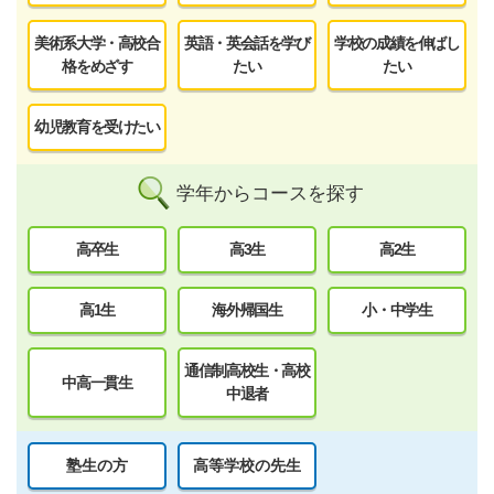
美術系大学・高校合
英語・英会話を学び
学校の成績を伸ばし
格をめざす
たい
たい
幼児教育を受けたい
学年からコースを探す
高卒生
高3生
高2生
高1生
海外帰国生
小・中学生
通信制高校生・高校
中高一貫生
中退者
塾生の方
高等学校の先生