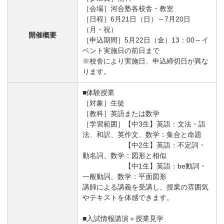
［会場］河合塾各校舎・教室
［日程］6月21日（日）～7月20日
（月・祝）
開催概要
［申込期間］5月22日（金）13：00～イ
ベント実施日の前日まで
※校舎により実施日、申込締切日が異な
ります。
■体験授業
［対象］生徒
［教科］英語または数学
［学習範囲］【中3生】英語：文法・語
法、和訳、英作文、数学：集合と命題
【中2生】英語：不定詞・
動名詞、数学：図形と相似
【中1生】英語：be動詞・
一般動詞、数学：平面図形
講師による講義を受講し、授業の雰囲気
やテキストを体感できます。
■入試情報講演＋授業見学