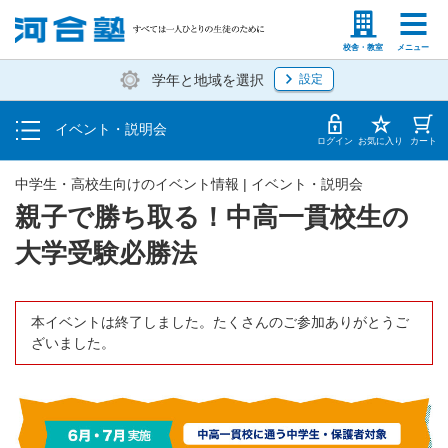
入塾説明会
塾生の方
高等学校の先生
校舎・教室
メニュー
学年と地域を選択
設定
個別相談
イベント・説明会
体験授業
ログイン
お気に入り
カート
中学生・高校生向けのイベント情報 | イベント・説明会
親子で勝ち取る！中高一貫校生の
大学受験必勝法
本イベントは終了しました。たくさんのご参加ありがとうご
ざいました。