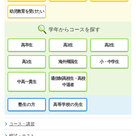
幼児教育を受けたい
学年からコースを探す
高卒生
高3生
高2生
高1生
海外帰国生
小・中学生
通信制高校生・高校
中高一貫生
中退者
塾生の方
高等学校の先生
コース・講習
模試・テスト