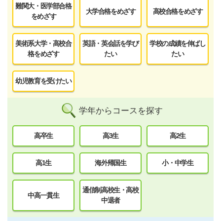
難関大・医学部合格
大学合格をめざす
高校合格をめざす
をめざす
美術系大学・高校合
英語・英会話を学び
学校の成績を伸ばし
格をめざす
たい
たい
幼児教育を受けたい
学年からコースを探す
高卒生
高3生
高2生
高1生
海外帰国生
小・中学生
通信制高校生・高校
中高一貫生
中退者