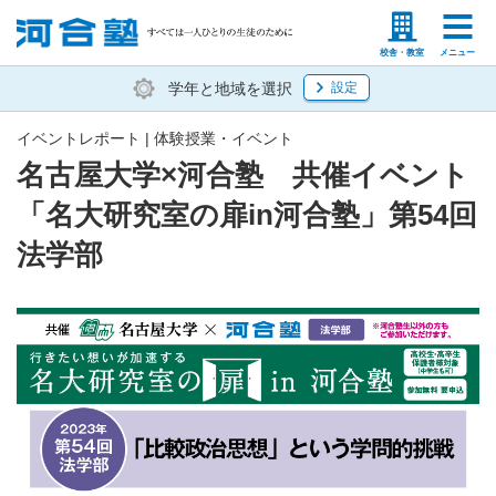
塾生の方
高等学校の先生
校舎・教室
メニュー
学年と地域を選択
設定
イベントレポート | 体験授業・イベント
名古屋大学×河合塾 共催イベント
「名大研究室の扉in河合塾」第54回
法学部