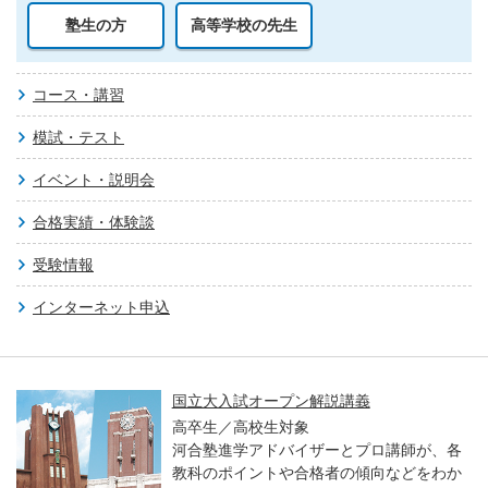
塾生の方
高等学校の先生
コース・講習
模試・テスト
イベント・説明会
合格実績・体験談
受験情報
インターネット申込
国立大入試オープン解説講義
高卒生／高校生対象
河合塾進学アドバイザーとプロ講師が、各
教科のポイントや合格者の傾向などをわか