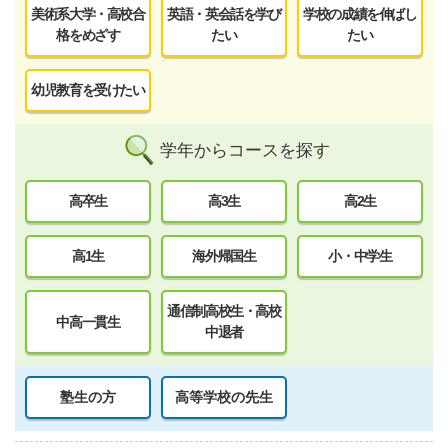
美術系大学・高校合
英語・英会話を学び
学校の成績を伸ばし
格をめざす
たい
たい
幼児教育を受けたい
学年からコースを探す
高卒生
高3生
高2生
高1生
海外帰国生
小・中学生
通信制高校生・高校
中高一貫生
中退者
塾生の方
高等学校の先生