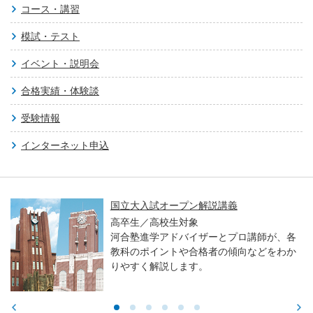
コース・講習
模試・テスト
イベント・説明会
合格実績・体験談
受験情報
インターネット申込
国立大入試オープン解説講義
高卒生／高校生対象
河合塾進学アドバイザーとプロ講師が、各
教科のポイントや合格者の傾向などをわか
りやすく解説します。