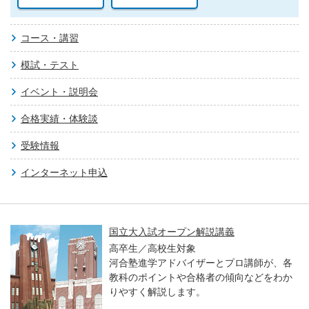
コース・講習
模試・テスト
イベント・説明会
合格実績・体験談
受験情報
インターネット申込
国立大入試オープン解説講義
高卒生／高校生対象
河合塾進学アドバイザーとプロ講師が、各
教科のポイントや合格者の傾向などをわか
りやすく解説します。