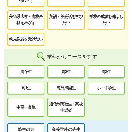
をめざす
美術系大学・高校合
英語・英会話を学び
学校の成績を伸ばし
格をめざす
たい
たい
幼児教育を受けたい
学年からコースを探す
高卒生
高3生
高2生
高1生
海外帰国生
小・中学生
通信制高校生・高校
中高一貫生
中退者
塾生の方
高等学校の先生