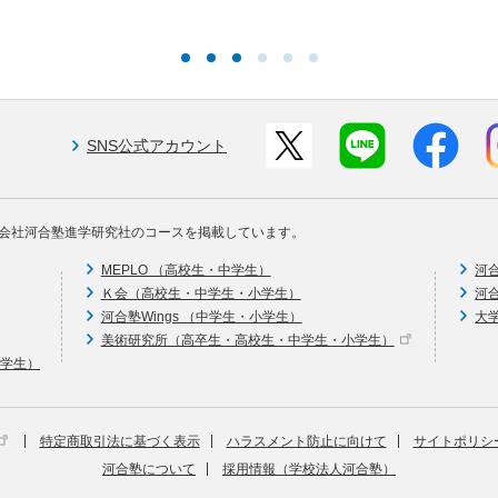
SNS公式アカウント
会社河合塾進学研究社のコースを掲載しています。
MEPLO （高校生・中学生）
河
Ｋ会（高校生・中学生・小学生）
河
河合塾Wings （中学生・小学生）
大
美術研究所（高卒生・高校生・中学生・小学生）
中学生）
特定商取引法に基づく表示
ハラスメント防止に向けて
サイトポリシ
河合塾について
採用情報（学校法人河合塾）