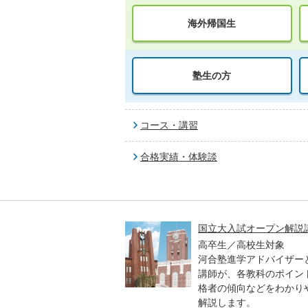
海外帰国生
塾生の方
コース・講習
合格実績・体験談
高一貫校 中学生テスト
国立大入試オープン解説
貫校の中3生対象
高卒生／高校生対象
模のテストを受験して、
河合塾進学アドバイザー
実力と伸ばすべき力を知
講師が、各教科のポイン
格者の傾向などをわかり
解説します。