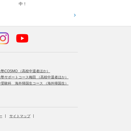
中！
す！
合塾COSMO （高校中退者ほか）
合塾サポートコース梅田 （高校中退者ほか）
学受験科 海外帰国生コース （海外帰国生）
ー
サイトマップ