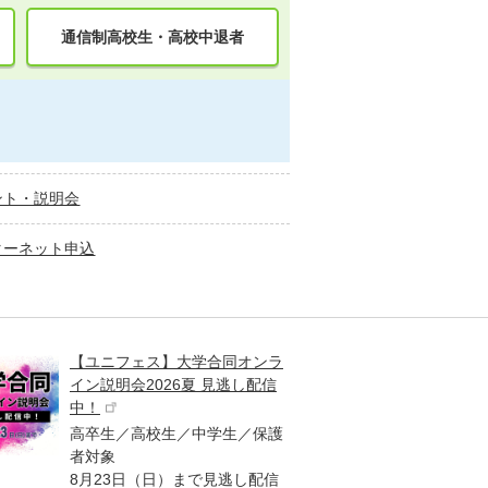
通信制高校生・高校中退者
ント・説明会
ターネット申込
【ユニフェス】大学合同オンラ
大学受
イン説明会2026夏 見逃し配信
ント
中！
高校生
高卒生／高校生／中学生／保護
「栄冠
者対象
報が満
8月23日（日）まで見逃し配信
題集を