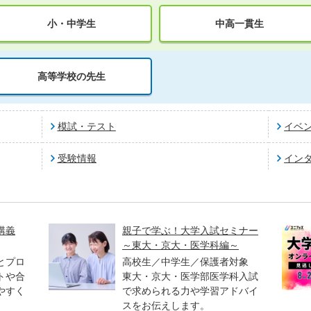
小・中学生
中高一貫生
高等学校の先生
模試・テスト
イベ
受験情報
イン
講義
親子で学ぶ！大学入試セミナー
～東大・京大・医学科編～
とプロ
高校生／中学生／保護者対象
トや合
東大・京大・医学部医学科入試
やすく
で求められる力や学習アドバイ
スをお伝えします。