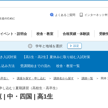
よくあるご質問
インターネット申
イベント・説明会
校舎・教室
合格実績・体験談
受験
学年と地域を選択
設定
べき入試対策
【高1生・高2生】夏休みに取り組む入試対策
し込み方法
受講開始までの流れ
校舎・教室一覧
高卒生）
講座を探す・申し込む
講師名から探す
講師一覧
岡本 
・申し込む | 夏期講習（高校生・高卒生）
| 中・四国 | 高1生