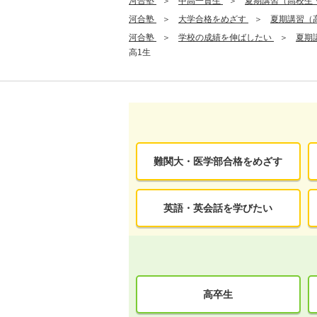
河合塾
中高一貫生
夏期講習（高校生
河合塾
大学合格をめざす
夏期講習（
河合塾
学校の成績を伸ばしたい
夏期
高1生
難関大・医学部合格をめざす
英語・英会話を学びたい
高卒生