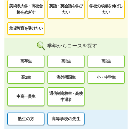
美術系大学・高校合
英語・英会話を学び
学校の成績を伸ばし
格をめざす
たい
たい
幼児教育を受けたい
学年からコースを探す
高卒生
高3生
高2生
高1生
海外帰国生
小・中学生
通信制高校生・高校
中高一貫生
中退者
塾生の方
高等学校の先生