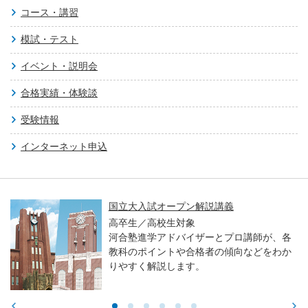
コース・講習
模試・テスト
イベント・説明会
合格実績・体験談
受験情報
インターネット申込
国立大入試オープン解説講義
高卒生／高校生対象
河合塾進学アドバイザーとプロ講師が、各
教科のポイントや合格者の傾向などをわか
りやすく解説します。