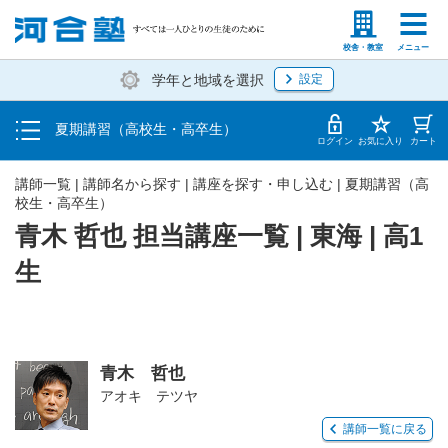
受講料・お申し込み方法
塾生の方
高等学校の先生
校舎・教室
メニュー
学年と地域を選択
設定
受講開始までの流れ
夏期講習（高校生・高卒生）
校舎・教室一覧
ログイン
お気に入り
カート
講師一覧 | 講師名から探す | 講座を探す・申し込む | 夏期講習（高
校生・高卒生）
青木 哲也 担当講座一覧 | 東海 | 高1
生
青木 哲也
アオキ テツヤ
講師一覧に戻る