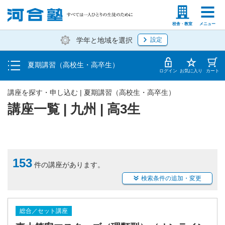
受講料・お申し込み方法
塾生の方
高等学校の先生
校舎・教室
メニュー
学年と地域を選択
設定
受講開始までの流れ
夏期講習（高校生・高卒生）
校舎・教室一覧
ログイン
お気に入り
カート
講座を探す・申し込む | 夏期講習（高校生・高卒生）
講座一覧 | 九州 | 高3生
153
件の講座があります。
検索条件の追加・変更
総合／セット講座