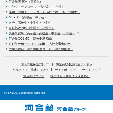
河合塾SINKA （高校生）
中学グリーンコース 中高一貫 （中学生）
小学・中学グリーンコース 高校受験 （小・中学生）
MEPLO （高校生・中学生）
Ｋ会（高校生・中学生・小学生）
河合塾Wings （中学生・小学生）
美術研究所（高卒生・高校生・中学生・小学生）
河合塾COSMO （高校中退者ほか）
河合塾サポートコース梅田 （高校中退者ほか）
大学受験科 海外帰国生コース （海外帰国生）
個人情報保護方針
特定商取引法に基づく表示
ハラスメント防止に向けて
サイトポリシー
サイトマップ
河合塾について
採用情報（学校法人河合塾）
© Kawaijuku Educational Institution.