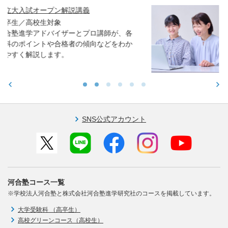
親子で学ぶ！大学入試セミナー ～東大・京
大・医学科編～
高校生／中学生／保護者対象
東大・京大・医学部医学科入試で求められ
る力や学習アドバイスをお伝えします。
SNS公式アカウント
河合塾コース一覧
※学校法人河合塾と株式会社河合塾進学研究社のコースを掲載しています。
大学受験科 （高卒生）
高校グリーンコース（高校生）