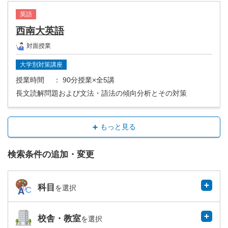
英語
西南大英語
対面授業
大学別対策講座
授業時間
： 90分授業×全5講
長文読解問題および文法・語法の傾向分析とその対策
もっと見る
検索条件の追加・変更
科目
を選択
校舎・教室
を選択