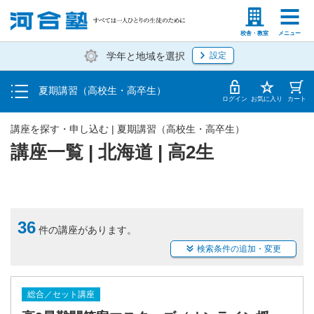
受講料・お申し込み方法
塾生の方
高等学校の先生
校舎・教室
メニュー
学年と地域を選択
設定
受講開始までの流れ
夏期講習（高校生・高卒生）
校舎・教室一覧
ログイン
お気に入り
カート
講座を探す・申し込む | 夏期講習（高校生・高卒生）
講座一覧 | 北海道 | 高2生
36
件の講座があります。
検索条件の追加・変更
総合／セット講座