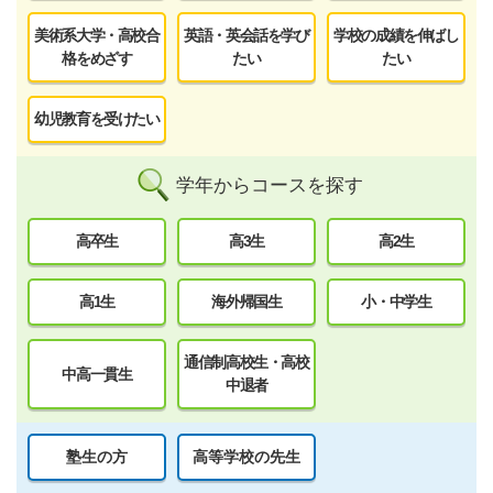
美術系大学・高校合
英語・英会話を学び
学校の成績を伸ばし
格をめざす
たい
たい
幼児教育を受けたい
学年からコースを探す
高卒生
高3生
高2生
高1生
海外帰国生
小・中学生
通信制高校生・高校
中高一貫生
中退者
塾生の方
高等学校の先生