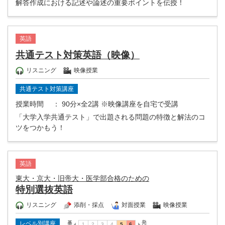
解答作成における記述や論述の重要ポイントを伝授！
英語
共通テスト対策英語（映像）
リスニング
映像授業
共通テスト対策講座
授業時間
： 90分×全2講 ※映像講座を自宅で受講
「大学入学共通テスト」で出題される問題の特徴と解法のコ
ツをつかもう！
英語
東大・京大・旧帝大・医学部合格のための
特別選抜英語
リスニング
添削・採点
対面授業
映像授業
レベル別講座