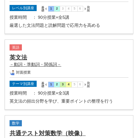
レベル別講座
授業時間
： 90分授業×全5講
厳選した文法問題と読解問題で応用力を高める
英語
英文法
－動詞・準動詞・関係詞－
対面授業
テーマ別講座
授業時間
： 90分授業×全3講
英文法の頻出分野を学び、重要ポイントの整理を行う
数学
共通テスト対策数学（映像）