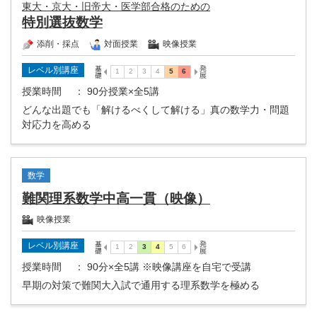
東大・京大・旧帝大・医学部合格のための
特別選抜数学
添削・採点
対面授業
映像授業
レベル別講座
授業時間
： 90分授業×全5講
どんな出題でも「解けるべくして解ける」真の数学力・問題
対応力を高める
数学
難関理系数学中高一貫（映像）
映像授業
レベル別講座
授業時間
： 90分×全5講 ※映像講座を自宅で受講
早期の対策で難関大入試で通用する理系数学を極める