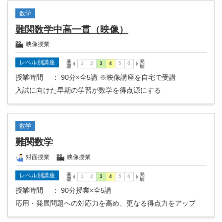
数学
難関数学中高一貫（映像）
映像授業
レベル別講座
授業時間
： 90分×全5講 ※映像講座を自宅で受講
入試に向けた早期の学習が数学を得点源にする
数学
難関数学
対面授業
映像授業
レベル別講座
授業時間
： 90分授業×全5講
応用・発展問題への対応力を高め、更なる得点力をアップ