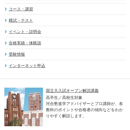
コース・講習
模試・テスト
イベント・説明会
合格実績・体験談
受験情報
インターネット申込
国立大入試オープン解説講義
高卒生／高校生対象
河合塾進学アドバイザーとプロ講師が、各
教科のポイントや合格者の傾向などをわか
りやすく解説します。