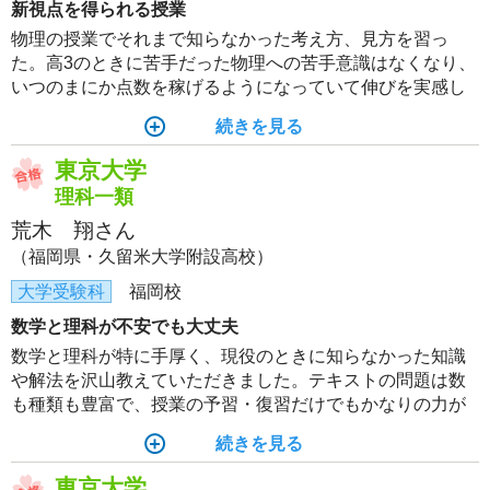
新視点を得られる授業
物理の授業でそれまで知らなかった考え方、見方を習っ
た。高3のときに苦手だった物理への苦手意識はなくなり、
いつのまにか点数を稼げるようになっていて伸びを実感し
た。
続きを見る
東京大学
理科一類
荒木 翔さん
（福岡県・久留米大学附設高校）
大学受験科
福岡校
数学と理科が不安でも大丈夫
数学と理科が特に手厚く、現役のときに知らなかった知識
や解法を沢山教えていただきました。テキストの問題は数
も種類も豊富で、授業の予習・復習だけでもかなりの力が
ついたと思います。現役のときは数学と理科に自信がなか
続きを見る
った自分でも、最終的にある程度余裕を持って試験に臨め
るようになりました。
東京大学