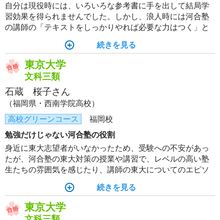
自分は現役時には、いろいろな参考書に手を出して結局学
習効果を得られませんでした。しかし、浪人時には河合塾
の講師の「テキストをしっかりやれば必要な力はつく」と
いう言葉を信じて他の参考書には手を出さず、テキストの
続きを見る
予習・復習を完璧にすると、気がつけば成績が上がってい
ました。
東京大学
文科三類
石蔵 桜子さん
（福岡県・西南学院高校）
高校グリーンコース
福岡校
勉強だけじゃない河合塾の役割
身近に東大志望者がいなかったため、受験への不安があっ
たが、河合塾の東大対策の授業や講習で、レベルの高い塾
生たちの雰囲気を感じたり、講師の東大についてのエピソ
ードトークを聞いたりすることで、東大へのイメージを膨
続きを見る
らませることができ、モチベーションを保ち続けられた。
東京大学
文科三類