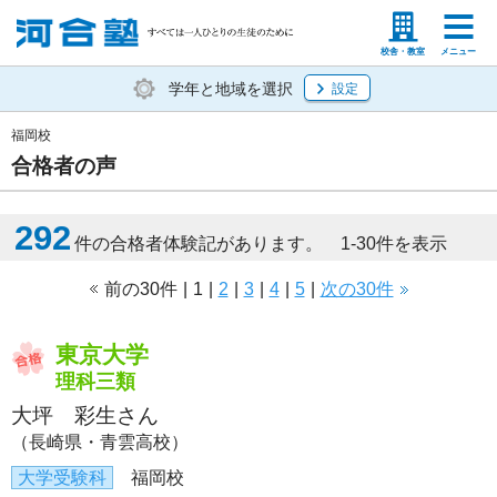
塾生の方
高等学校の先生
校舎・教室
メニュー
学年と地域を選択
設定
福岡校
合格者の声
292
件の合格者体験記があります。 1-30件を表示
前の30件
|
1
|
2
|
3
|
4
|
5
|
次の30件
東京大学
理科三類
大坪 彩生さん
（長崎県・青雲高校）
大学受験科
福岡校