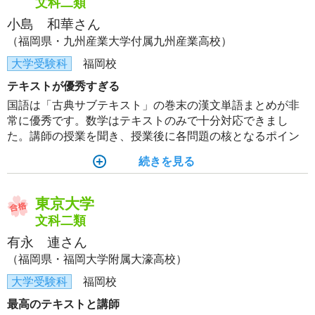
文科二類
小島 和華さん
（福岡県・九州産業大学付属九州産業高校）
大学受験科
福岡校
テキストが優秀すぎる
国語は「古典サブテキスト」の巻末の漢文単語まとめが非
常に優秀です。数学はテキストのみで十分対応できまし
た。講師の授業を聞き、授業後に各問題の核となるポイン
トをまとめて、模試や本番の直前に見直していました。テ
続きを見る
キストを完璧にすればほぼ点が取れます。また、世界史の
基本論述の問題は全部覚えて損はないです。
東京大学
文科二類
有永 連さん
（福岡県・福岡大学附属大濠高校）
大学受験科
福岡校
最高のテキストと講師