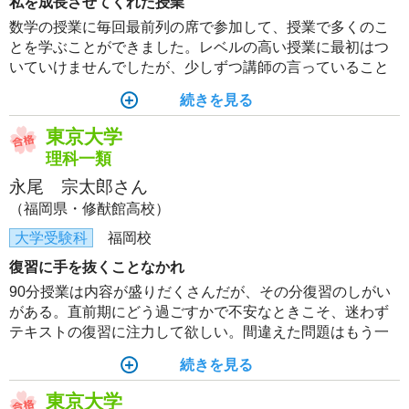
私を成長させてくれた授業
数学の授業に毎回最前列の席で参加して、授業で多くのこ
とを学ぶことができました。レベルの高い授業に最初はつ
いていけませんでしたが、少しずつ講師の言っていること
が理解できるようになりました。最後のテストゼミで高得
続きを見る
点を取れたことが自信につながりました。
東京大学
理科一類
永尾 宗太郎さん
（福岡県・修猷館高校）
大学受験科
福岡校
復習に手を抜くことなかれ
90分授業は内容が盛りだくさんだが、その分復習のしがい
がある。直前期にどう過ごすかで不安なときこそ、迷わず
テキストの復習に注力して欲しい。間違えた問題はもう一
度解き直し、添削済みの最初に解いたときの解答と比較
続きを見る
し、定着させる。後々復習できるような形で学習を進める
ことが肝要。今年こそ悔いのないよう頑張ろう。
東京大学