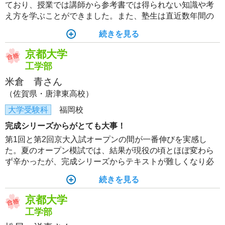
ており、授業では講師から参考書では得られない知識や考
え方を学ぶことができました。また、塾生は直近数年間の
河合塾模試（全統模試・オープン模試）を閲覧できるの
続きを見る
で、直前期には入試本番を意識した演習ができました。
京都大学
工学部
米倉 青さん
（佐賀県・唐津東高校）
大学受験科
福岡校
完成シリーズからがとても大事！
第1回と第2回京大入試オープンの間が一番伸びを実感し
た。夏のオープン模試では、結果が現役の頃とほぼ変わら
ず辛かったが、完成シリーズからテキストが難しくなり必
死に予習・復習を繰り返したら、秋のオープン模試では信
続きを見る
じられないくらい成績が上がった（特に理科）。完成シリ
ーズのテキストを完璧にすれば多くの大学は受かると思
京都大学
う。
工学部