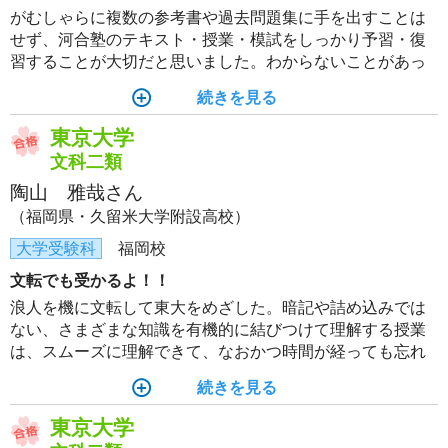
がむしゃらに複数の参考書や過去問題集に手を出すことは
せず、河合塾のテキスト・授業・模試をしっかり予習・復
習することが大切だと思いました。わからないことがあっ
ても放置せず、勇気をもって講師に質問に行くことで、解
続きを見る
決することができました。
東京大学
文科二類
陶山 雅哉さん
（福岡県・久留米大学附設高校）
大学受験科
福岡校
文転でも受かるよ！！
浪人を機に文転して東大をめざした。暗記や詰め込みでは
ない、さまざまな知識を有機的に結びつけて理解する授業
は、スムーズに理解できて、なおかつ時間が経っても忘れ
ない、質の高い勉強を可能にし、地歴公民を1年で完成させ
続きを見る
たい自分にぴったりだった。
東京大学