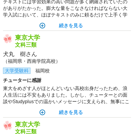
テキストには学習効果の高い問題が多く網羅されていたの
がありがたかった。膨大な量をこなさなければならない大
学入試において、ほぼテキストのみに頼るだけで上手く学
習ができることは、効率の面でアドバンテージとなった。
続きを見る
テキストに準拠し、復習を何度も行うことが、何より大事
だったと思う。
東京大学
文科三類
犬丸 樹さん
（福岡県・西南学院高校）
大学受験科
福岡校
チューターに感謝
東大をめざす人がほとんどいない高校出身だったため、浪
人生活には不安もありました。しかし、チューターとの面
談やStudyplusでの温かいメッセージに支えられ、無事にこ
の1年間を乗り越えることができました。
続きを見る
東京大学
文科三類