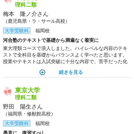
理科二類
梅本 隆ノ介さん
（鹿児島県・ラ・サール高校）
大学受験科
福岡校
河合塾のテキストで基礎から満遍なく着実に
東大理類コースで浪人しました。ハイレベルな内容のテキ
ストで全科目を基礎からバランスよく学べたと思います。
授業やテキストは入試突破に十分な内容で、苦手だった化
学と生物は得点源になり自信を持って入試本番に臨めまし
続きを見る
た。よそ見せずに目の前のやるべきことに集中することが
大切です。
東京大学
理科二類
野田 陽生さん
（福岡県・修猷館高校）
大学受験科
福岡校
愚直に、復習すべし