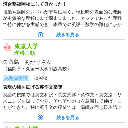
河合塾福岡校にして良かった！
授業や講師のレベルが非常に高く、現役時の表面的な理解
が本質的な理解にまで深まりました。ネックであった理科
で特に伸びを実感でき、本番での英語・数学の難化にかか
わらず、全体でカバーできたことが合格に繋がりました！
続きを見る
また、チューターや講師が気遣ってくださり、メンタル面
でも支えられました。本当にありがとうございました！
東京大学
理科三類
久留島 あかりさん
（福岡県・久留米大学附設高校）
大学受験科
福岡校
表現の幅を広げる英作文指導
英語の授業では英文和訳・長文読解・英作文・英文法・リ
スニングを扱っており、それぞれの力を意識して伸ばすこ
とができた。特に英作文の授業では、講師が同じ日本語に
対して複数の英文を提案してくださり、表現の幅がぐっと
続きを見る
広がった。また、何度も添削してもらうことができて、誤
りを具体的に直し、自然な表現を知ることができた。