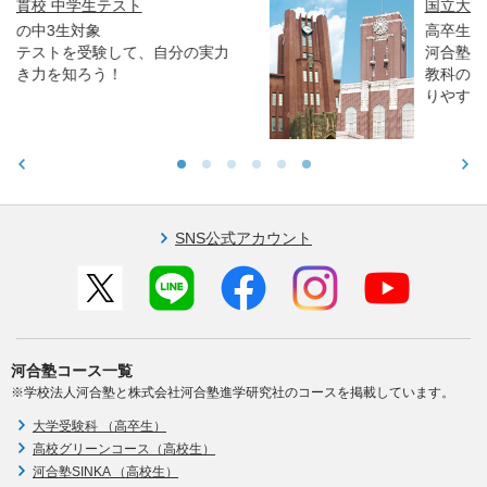
国立大入試オープン解説講義
高卒生／高校生対象
河合塾進学アドバイザーとプロ講師が、各
教科のポイントや合格者の傾向などをわか
りやすく解説します。
SNS公式アカウント
河合塾コース一覧
※学校法人河合塾と株式会社河合塾進学研究社のコースを掲載しています。
大学受験科 （高卒生）
高校グリーンコース（高校生）
河合塾SINKA （高校生）