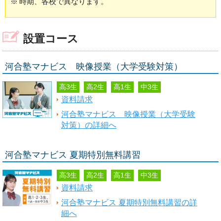
※
時期、各校で異なります。
設置コース
河合塾マナビス 映像授業（大学受験対策）
高3生
高2生
高1生
中3生
資料請求
河合塾マナビス 映像授業（大学受験
対策）の詳細へ
河合塾マナビス 夏期特別無料講習
高3生
高2生
高1生
中3生
資料請求
河合塾マナビス 夏期特別無料講習の詳
細へ