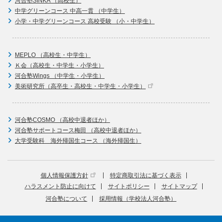
河合塾SINKA （高校生）
中学グリーンコース 中高一貫 （中学生）
小学・中学グリーンコース 高校受験 （小・中学生）
MEPLO （高校生・中学生）
Ｋ会（高校生・中学生・小学生）
河合塾Wings （中学生・小学生）
美術研究所（高卒生・高校生・中学生・小学生）
河合塾COSMO （高校中退者ほか）
河合塾サポートコース梅田 （高校中退者ほか）
大学受験科 海外帰国生コース （海外帰国生）
個人情報保護方針
特定商取引法に基づく表示
ハラスメント防止に向けて
サイトポリシー
サイトマップ
河合塾について
採用情報（学校法人河合塾）