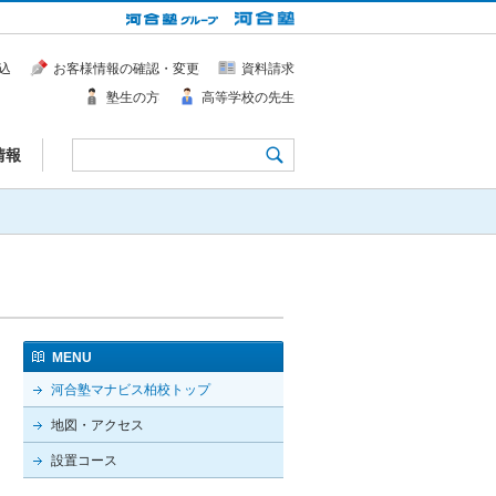
込
お客様情報の確認・変更
資料請求
塾生の方
高等学校の先生
情報
MENU
河合塾マナビス柏校トップ
地図・アクセス
設置コース