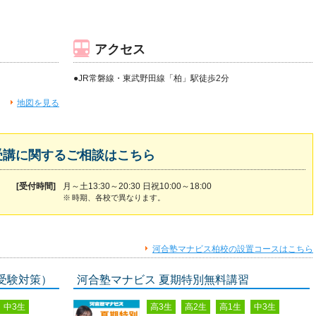
アクセス
●JR常磐線・東武野田線「柏」駅徒歩2分
地図を見る
受講に関するご相談はこちら
[受付時間]
月～土13:30～20:30 日祝10:00～18:00
※
時期、各校で異なります。
河合塾マナビス柏校の設置コースはこちら
受験対策）
河合塾マナビス 夏期特別無料講習
中3生
高3生
高2生
高1生
中3生