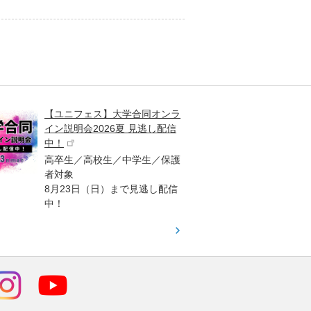
【ユニフェス】大学合同オンラ
大学受
イン説明会2026夏 見逃し配信
ント
中！
高校生
高卒生／高校生／中学生／保護
「栄冠
者対象
報が満
8月23日（日）まで見逃し配信
題集を
中！
す！