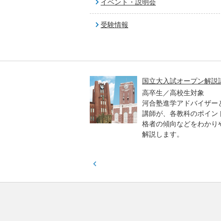
イベント・説明会
受験情報
高一貫校 中学生テスト
国立大入試オープン解説
貫校の中3生対象
高卒生／高校生対象
模のテストを受験して、
河合塾進学アドバイザー
実力と伸ばすべき力を知
講師が、各教科のポイン
格者の傾向などをわかり
解説します。