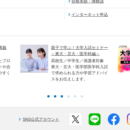
合格実績・体験談
インターネット申込
講義
親子で学ぶ！大学入試セミナー
～東大・京大・医学科編～
とプロ
高校生／中学生／保護者対象
トや合
東大・京大・医学部医学科入試
やすく
で求められる力や学習アドバイ
スをお伝えします。
SNS公式アカウント