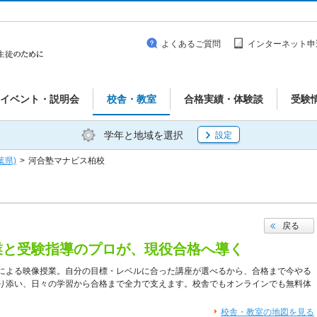
よくあるご質問
インターネット申
イベント・説明会
校舎・教室
合格実績・体験談
受験
学年と地域を選択
設定
葉県)
>
河合塾マナビス柏校
戻る
業と受験指導のプロが、現役合格へ導く
による映像授業。自分の目標・レベルに合った講座が選べるから、合格まで今やる
り添い、日々の学習から合格まで全力で支えます。校舎でもオンラインでも無料体
校舎・教室の地図を見る