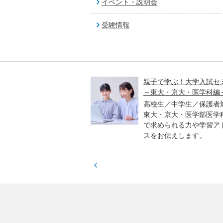
イベント・説明会
受験情報
入試オープン解説講義
親子で学ぶ！大学入試セ
～東大・京大・医学科編
／高校生対象
進学アドバイザーとプロ
高校生／中学生／保護者
、各教科のポイントや合
東大・京大・医学部医学
傾向などをわかりやすく
で求められる力や学習ア
ます。
スをお伝えします。