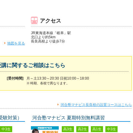
アクセス
JR東海道本線「岐阜」駅
北口より約5km
長良高校より徒歩7分
地図を見る
受講に関するご相談はこちら
[受付時間]
月～土13:30～20:30 日祝10:00～18:00
※
時期、各校で異なります。
河合塾マナビス長良校の設置コースはこちら
受験対策）
河合塾マナビス 夏期特別無料講習
中3生
高3生
高2生
高1生
中3生