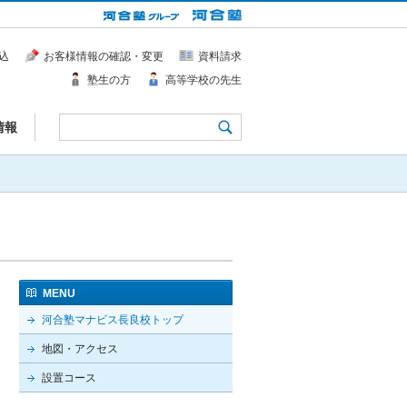
込
お客様情報の確認・変更
資料請求
塾生の方
高等学校の先生
情報
MENU
河合塾マナビス長良校トップ
地図・アクセス
設置コース