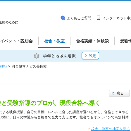
よくあるご質問
インターネット申
イベント・説明会
校舎・教室
合格実績・体験談
受験
学年と地域を選択
設定
阜県)
>
河合塾マナビス長良校
戻る
業と受験指導のプロが、現役合格へ導く
による映像授業。自分の目標・レベルに合った講座が選べるから、合格まで今やる
り添い、日々の学習から合格まで全力で支えます。校舎でもオンラインでも無料体
校舎・教室の地図を見る