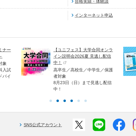
合格実績・体験談
インターネット申込
ミナー
【ユニフェス】大学合同オンラ
～
イン説明会2026夏 見逃し配信
中！
対象
科入試
高卒生／高校生／中学生／保護
ドバイ
者対象
8月23日（日）まで見逃し配信
中！
SNS公式アカウント