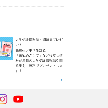
大学受験情報誌・問題集プレゼ
大学入
ント
高2生
高校生／中学生対象
3生対
「栄冠めざして」など役立つ情
「大学
報が満載の大学受験情報誌や問
早く、
題集を、無料でプレゼントしま
オリジ
す！
（日）