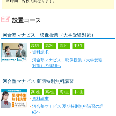
※
時期、各校で異なります。
設置コース
河合塾マナビス 映像授業（大学受験対策）
高3生
高2生
高1生
中3生
資料請求
河合塾マナビス 映像授業（大学受験
対策）の詳細へ
河合塾マナビス 夏期特別無料講習
高3生
高2生
高1生
中3生
資料請求
河合塾マナビス 夏期特別無料講習の詳
細へ