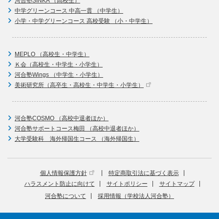
河合塾SINKA （高校生）
中学グリーンコース 中高一貫 （中学生）
小学・中学グリーンコース 高校受験 （小・中学生）
MEPLO （高校生・中学生）
Ｋ会（高校生・中学生・小学生）
河合塾Wings （中学生・小学生）
美術研究所（高卒生・高校生・中学生・小学生）
河合塾COSMO （高校中退者ほか）
河合塾サポートコース梅田 （高校中退者ほか）
大学受験科 海外帰国生コース （海外帰国生）
個人情報保護方針
特定商取引法に基づく表示
ハラスメント防止に向けて
サイトポリシー
サイトマップ
河合塾について
採用情報（学校法人河合塾）