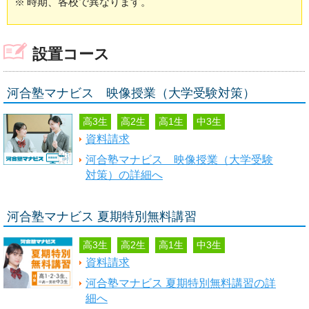
※
時期、各校で異なります。
設置コース
河合塾マナビス 映像授業（大学受験対策）
高3生
高2生
高1生
中3生
資料請求
河合塾マナビス 映像授業（大学受験
対策）の詳細へ
河合塾マナビス 夏期特別無料講習
高3生
高2生
高1生
中3生
資料請求
河合塾マナビス 夏期特別無料講習の詳
細へ