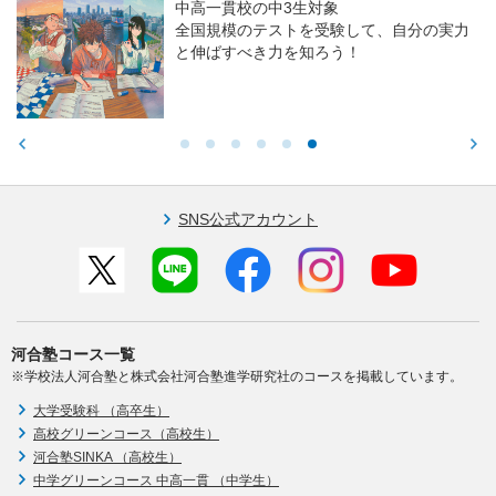
中高一貫校の中3生対象
全国規模のテストを受験して、自分の実力
と伸ばすべき力を知ろう！
SNS公式アカウント
河合塾コース一覧
※学校法人河合塾と株式会社河合塾進学研究社のコースを掲載しています。
大学受験科 （高卒生）
高校グリーンコース（高校生）
河合塾SINKA （高校生）
中学グリーンコース 中高一貫 （中学生）