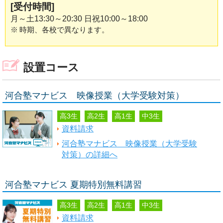
[受付時間]
月～土13:30～20:30 日祝10:00～18:00
※
時期、各校で異なります。
設置コース
河合塾マナビス 映像授業（大学受験対策）
高3生
高2生
高1生
中3生
資料請求
河合塾マナビス 映像授業（大学受験
対策）の詳細へ
河合塾マナビス 夏期特別無料講習
高3生
高2生
高1生
中3生
資料請求