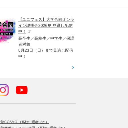
【ユニフェス】大学合同オンラ
大学受
イン説明会2026夏 見逃し配信
ント
中！
高校生
高卒生／高校生／中学生／保護
「栄冠
者対象
報が満
8月23日（日）まで見逃し配信
題集を
中！
す！
合塾COSMO （高校中退者ほか）