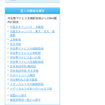
近くの校舎を探す
河合塾マナビス京橋駅前校から10km圏
内の校舎
大阪北キャンパス 大阪校
大阪北キャンパス 東大・京大・医
進館
上本町校
天王寺校
河合塾マナビス今福鶴見校
河合塾マナビス上本町校
河合塾マナビスあべの校
河合塾マナビス住道駅前校
日米英語学院 梅田校
日米英語学院 天王寺校
サポートコース梅田
河合塾KALS 新大阪校
メディカルラボ大阪梅田校
メディカルラボあべのハルカス校
地図から探す
都道府県別一覧から探す