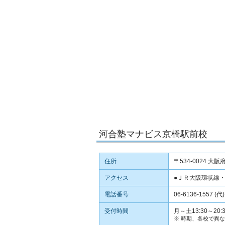
河合塾マナビス京橋駅前校
住所
〒534-0024 
アクセス
●ＪＲ大阪環状線
電話番号
06-6136-1557 (代)
受付時間
月～土13:30～20:3
※ 時期、各校で異