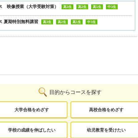
ス 映像授業（大学受験対策）
高3生
高2生
高1生
中3生
ス 夏期特別無料講習
高3生
高2生
高1生
中3生
目的からコースを探す
大学合格をめざす
高校合格をめざす
学校の成績を伸ばしたい
幼児教育を受けたい