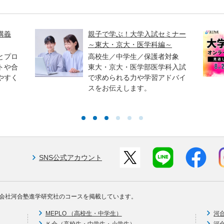
講義
親子で学ぶ！大学入試セミナー
～東大・京大・医学科編～
とプロ
高校生／中学生／保護者対象
トや合
東大・京大・医学部医学科入試
やすく
で求められる力や学習アドバイ
スをお伝えします。
SNS公式アカウント
会社河合塾進学研究社のコースを掲載しています。
MEPLO （高校生・中学生）
河