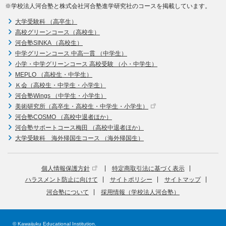
※学校法人河合塾と株式会社河合塾進学研究社のコースを掲載しています。
大学受験科 （高卒生）
高校グリーンコース（高校生）
河合塾SINKA （高校生）
中学グリーンコース 中高一貫 （中学生）
小学・中学グリーンコース 高校受験 （小・中学生）
MEPLO （高校生・中学生）
Ｋ会（高校生・中学生・小学生）
河合塾Wings （中学生・小学生）
美術研究所（高卒生・高校生・中学生・小学生）
河合塾COSMO （高校中退者ほか）
河合塾サポートコース梅田 （高校中退者ほか）
大学受験科 海外帰国生コース （海外帰国生）
個人情報保護方針
特定商取引法に基づく表示
ハラスメント防止に向けて
サイトポリシー
サイトマップ
河合塾について
採用情報（学校法人河合塾）
© Kawaijuku Educational Institution.