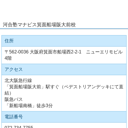
河合塾マナビス箕面船場阪大前校
住所
〒562-0036 大阪府箕面市船場西2-2-1 ニューエリモビル
4階
アクセス
北大阪急行線
「箕面船場阪大前」駅すぐ（ペデストリアンデッキにて直
結）
阪急バス
「新船場南橋」徒歩3分
電話番号
072-734-7755