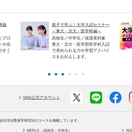
講義
親子で学ぶ！大学入試セミナー
～東大・京大・医学科編～
とプロ
高校生／中学生／保護者対象
トや合
東大・京大・医学部医学科入試
やすく
で求められる力や学習アドバイ
スをお伝えします。
SNS公式アカウント
会社河合塾進学研究社のコースを掲載しています。
MEPLO （高校生・中学生）
河