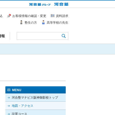
込
お客様情報の確認・変更
資料請求
塾生の方
高等学校の先生
情報
MENU
河合塾マナビス阪神御影校トップ
地図・アクセス
設置コース