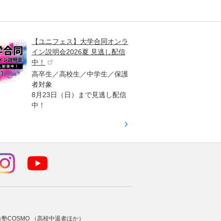
【ユニフェス】大学合同オンラ
大学受
イン説明会2026夏 見逃し配信
ント
中！
高校生
高卒生／高校生／中学生／保護
「栄冠
者対象
報が満
8月23日（日）まで見逃し配信
題集を
中！
す！
合塾COSMO （高校中退者ほか）