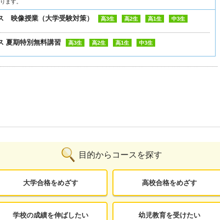
なります。
ス 映像授業（大学受験対策）
高3生
高2生
高1生
中3生
ス 夏期特別無料講習
高3生
高2生
高1生
中3生
目的からコースを探す
大学合格をめざす
高校合格をめざす
学校の成績を伸ばしたい
幼児教育を受けたい