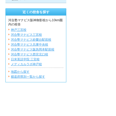
近くの校舎を探す
河合塾マナビス阪神御影校から10km圏
内の校舎
神戸三宮校
河合塾マナビス三宮校
河合塾マナビス鈴蘭台駅前校
河合塾マナビス兵庫中央校
河合塾マナビス阪急岡本駅前校
河合塾マナビス西宮北口校
日米英語学院 三宮校
メディカルラボ神戸校
地図から探す
都道府県別一覧から探す