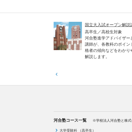
高一貫校 中学生テスト
国立大入試オープン解説
貫校の中3生対象
高卒生／高校生対象
模のテストを受験して、
河合塾進学アドバイザー
実力と伸ばすべき力を知
講師が、各教科のポイン
格者の傾向などをわかり
解説します。
河合塾コース一覧
※学校法人河合塾と株式
大学受験科 （高卒生）