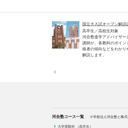
高一貫校 中学生テスト
国立大入試オープン解説
貫校の中3生対象
高卒生／高校生対象
模のテストを受験して、
河合塾進学アドバイザー
実力と伸ばすべき力を知
講師が、各教科のポイン
格者の傾向などをわかり
解説します。
河合塾コース一覧
※学校法人河合塾と株式
大学受験科 （高卒生）