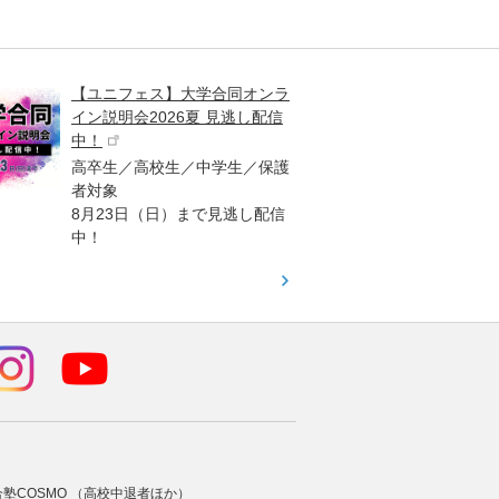
【ユニフェス】大学合同オンラ
大学受
イン説明会2026夏 見逃し配信
ント
中！
高校生
高卒生／高校生／中学生／保護
「栄冠
者対象
報が満
8月23日（日）まで見逃し配信
題集を
中！
す！
合塾COSMO （高校中退者ほか）