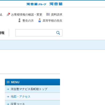
込
お客様情報の確認・変更
資料請求
塾生の方
高等学校の先生
情報
MENU
河合塾マナビス長町校トップ
地図・アクセス
設置コース