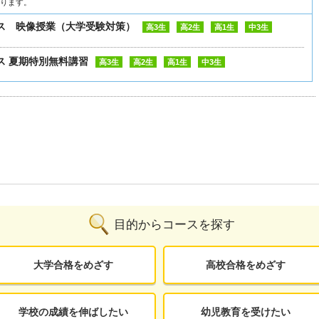
なります。
ス 映像授業（大学受験対策）
高3生
高2生
高1生
中3生
ス 夏期特別無料講習
高3生
高2生
高1生
中3生
目的からコースを探す
大学合格をめざす
高校合格をめざす
学校の成績を伸ばしたい
幼児教育を受けたい