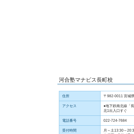
河合塾マナビス長町校
住所
〒982-0011 
アクセス
●地下鉄南北線「
北1出入口すぐ
電話番号
022-724-7684
受付時間
月～土13:30～20:3