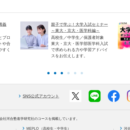
講義
親子で学ぶ！大学入試セミナー
～東大・京大・医学科編～
とプロ
高校生／中学生／保護者対象
トや合
東大・京大・医学部医学科入試
やすく
で求められる力や学習アドバイ
スをお伝えします。
SNS公式アカウント
会社河合塾進学研究社のコースを掲載しています。
MEPLO （高校生・中学生）
河