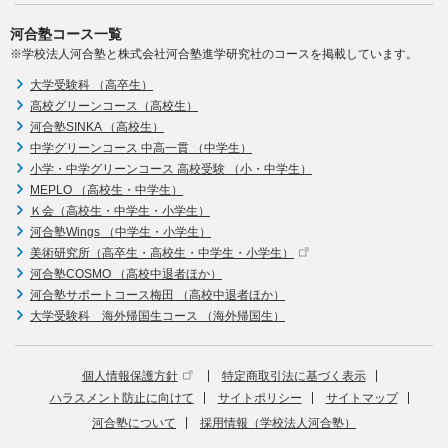
河合塾コース一覧
※学校法人河合塾と株式会社河合塾進学研究社のコースを掲載しています。
大学受験科 （高卒生）
高校グリーンコース（高校生）
河合塾SINKA （高校生）
中学グリーンコース 中高一貫 （中学生）
小学・中学グリーンコース 高校受験 （小・中学生）
MEPLO （高校生・中学生）
Ｋ会（高校生・中学生・小学生）
河合塾Wings （中学生・小学生）
美術研究所（高卒生・高校生・中学生・小学生）
河合塾COSMO （高校中退者ほか）
河合塾サポートコース梅田 （高校中退者ほか）
大学受験科 海外帰国生コース （海外帰国生）
個人情報保護方針
特定商取引法に基づく表示
ハラスメント防止に向けて
サイトポリシー
サイトマップ
河合塾について
採用情報（学校法人河合塾）