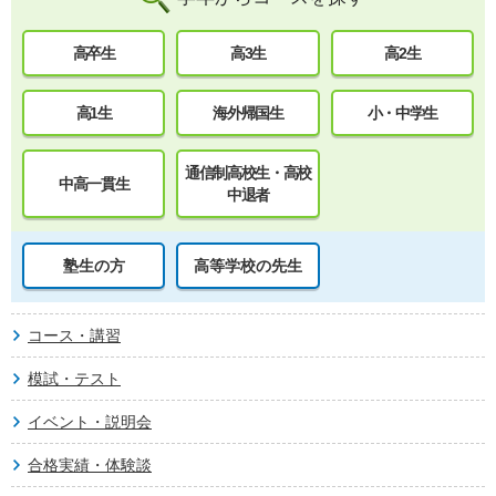
高卒生
高3生
高2生
高1生
海外帰国生
小・中学生
通信制高校生・高校
中高一貫生
中退者
塾生の方
高等学校の先生
コース・講習
模試・テスト
イベント・説明会
合格実績・体験談