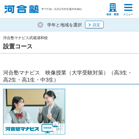
塾生の方
高等学校の先生
校舎・教室
メニュー
学年と地域を選択
設定
河合塾マナビス武蔵浦和校
設置コース
河合塾マナビス 映像授業（大学受験対策）（高3生・
高2生・高1生・中3生）