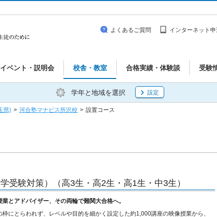
よくあるご質問
インターネット申
イベント・説明会
校舎・教室
合格実績・体験談
受験
学年と地域を選択
設定
玉県)
>
河合塾マナビス所沢校
>
設置コース
学受験対策）（高3生・高2生・高1生・中3生）
授業とアドバイザー、その両輪で難関大合格へ。
の枠にとらわれず、レベルや目的を細かく設定した約1,000講座の映像授業から、