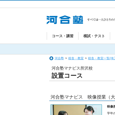
コース・講習
模試・テスト
河合塾
>
校舎・教室
>
校舎・教室一覧(埼
河合塾マナビス所沢校
設置コース
河合塾マナビス 映像授業（大
映像
学年