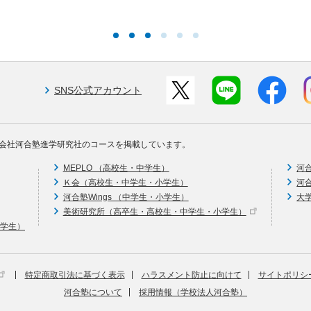
SNS公式アカウント
会社河合塾進学研究社のコースを掲載しています。
MEPLO （高校生・中学生）
河
Ｋ会（高校生・中学生・小学生）
河
河合塾Wings （中学生・小学生）
大
美術研究所（高卒生・高校生・中学生・小学生）
中学生）
特定商取引法に基づく表示
ハラスメント防止に向けて
サイトポリシ
河合塾について
採用情報（学校法人河合塾）