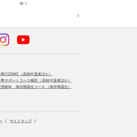
中！
す！
合塾COSMO （高校中退者ほか）
合塾サポートコース梅田 （高校中退者ほか）
学受験科 海外帰国生コース （海外帰国生）
ー
サイトマップ