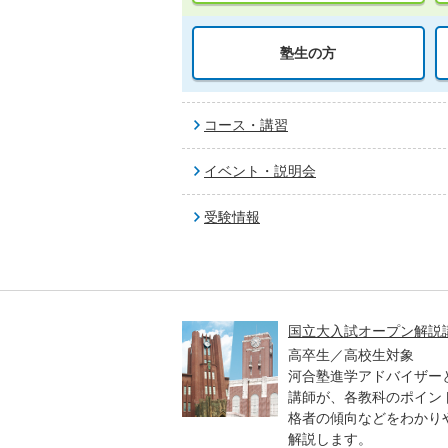
塾生の方
コース・講習
イベント・説明会
受験情報
高一貫校 中学生テスト
国立大入試オープン解説
貫校の中3生対象
高卒生／高校生対象
模のテストを受験して、
河合塾進学アドバイザー
実力と伸ばすべき力を知
講師が、各教科のポイン
格者の傾向などをわかり
解説します。