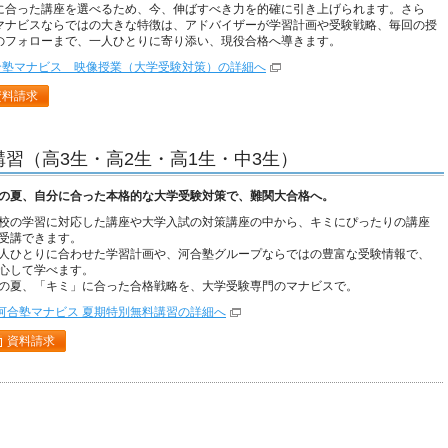
に合った講座を選べるため、今、伸ばすべき力を的確に引き上げられます。さら
マナビスならではの大きな特徴は、アドバイザーが学習計画や受験戦略、毎回の授
のフォローまで、一人ひとりに寄り添い、現役合格へ導きます。
合塾マナビス 映像授業（大学受験対策）の詳細へ
資料請求
習（高3生・高2生・高1生・中3生）
の夏、自分に合った本格的な大学受験対策で、難関大合格へ。
校の学習に対応した講座や大学入試の対策講座の中から、キミにぴったりの講座
受講できます。
人ひとりに合わせた学習計画や、河合塾グループならではの豊富な受験情報で、
心して学べます。
の夏、「キミ」に合った合格戦略を、大学受験専門のマナビスで。
河合塾マナビス 夏期特別無料講習の詳細へ
資料請求