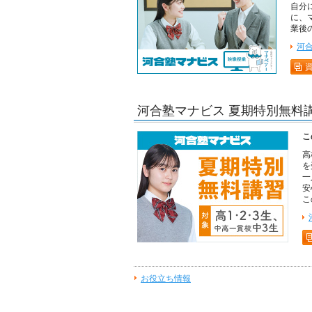
自分
に、
業後
河
河合塾マナビス 夏期特別無料講
こ
高
を
一
安
こ
お役立ち情報