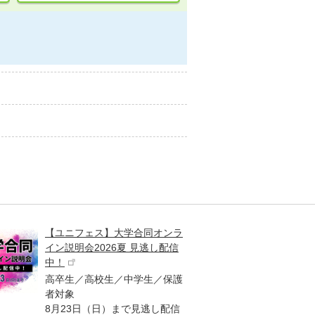
【ユニフェス】大学合同オンラ
大学受
イン説明会2026夏 見逃し配信
ント
中！
高校生
高卒生／高校生／中学生／保護
「栄冠
者対象
報が満
8月23日（日）まで見逃し配信
題集を