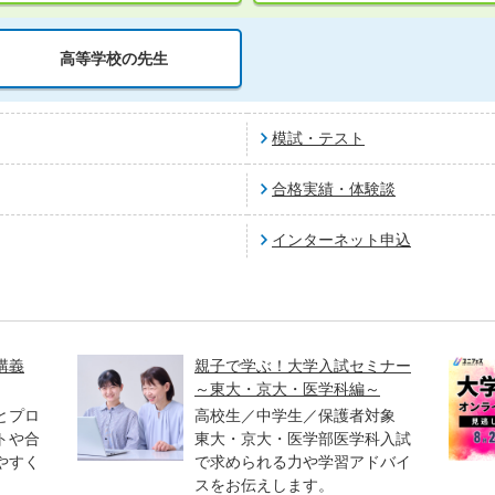
高等学校の先生
模試・テスト
合格実績・体験談
インターネット申込
講義
親子で学ぶ！大学入試セミナー
～東大・京大・医学科編～
とプロ
高校生／中学生／保護者対象
トや合
東大・京大・医学部医学科入試
やすく
で求められる力や学習アドバイ
スをお伝えします。