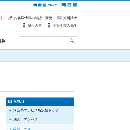
込
お客様情報の確認・変更
資料請求
塾生の方
高等学校の先生
情報
MENU
河合塾マナビス所沢校トップ
地図・アクセス
設置コース