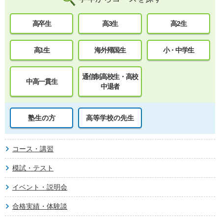
高卒生
高3生
高2生
高1生
海外帰国生
小・中学生
通信制高校生・高校
中高一貫生
中退者
塾生の方
高等学校の先生
コース・講習
模試・テスト
イベント・説明会
合格実績・体験談