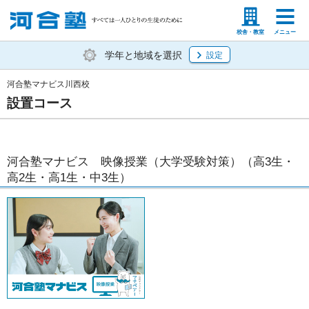
塾生の方
高等学校の先生
校舎・教室
メニュー
学年と地域を選択
設定
河合塾マナビス川西校
設置コース
河合塾マナビス 映像授業（大学受験対策）（高3生・
高2生・高1生・中3生）