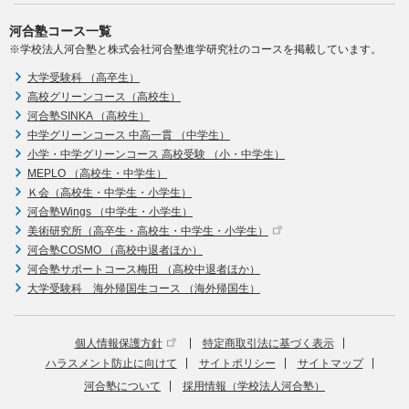
河合塾コース一覧
※学校法人河合塾と株式会社河合塾進学研究社のコースを掲載しています。
大学受験科 （高卒生）
高校グリーンコース（高校生）
河合塾SINKA （高校生）
中学グリーンコース 中高一貫 （中学生）
小学・中学グリーンコース 高校受験 （小・中学生）
MEPLO （高校生・中学生）
Ｋ会（高校生・中学生・小学生）
河合塾Wings （中学生・小学生）
美術研究所（高卒生・高校生・中学生・小学生）
河合塾COSMO （高校中退者ほか）
河合塾サポートコース梅田 （高校中退者ほか）
大学受験科 海外帰国生コース （海外帰国生）
個人情報保護方針
特定商取引法に基づく表示
ハラスメント防止に向けて
サイトポリシー
サイトマップ
河合塾について
採用情報（学校法人河合塾）